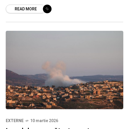
Lebanon, după ce gruparea șiită Hezbollah a
READ MORE
lansat un val de rachete și
EXTERNE
10 martie 2026