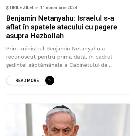
ȘTIRILE ZILEI
11 noiembrie 2024
Benjamin Netanyahu: Israelul s-a
aflat în spatele atacului cu pagere
asupra Hezbollah
Prim-ministrul Benjamin Netanyahu a
recunoscut pentru prima dată, în cadrul
ședinței săptămânale a Cabinetului de
duminică, că Israelul a fost în spatele atacului
READ MORE
cu pagere și stații radio împotriva Hezbollah