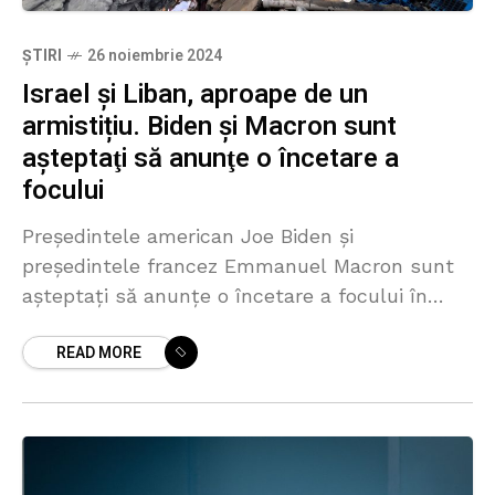
ȘTIRI
26 noiembrie 2024
Israel și Liban, aproape de un
armistițiu. Biden şi Macron sunt
aşteptaţi să anunţe o încetare a
focului
Preşedintele american Joe Biden şi
preşedintele francez Emmanuel Macron sunt
aşteptaţi să anunţe o încetare a focului în
Liban între gruparea armată Hezbollah şi
READ MORE
Israel, au declarat luni patru surse