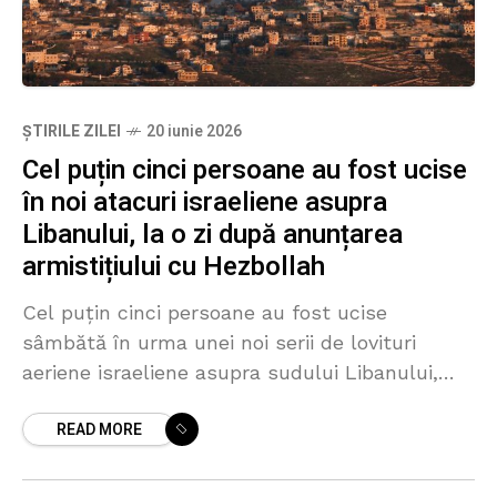
ȘTIRILE ZILEI
20 iunie 2026
Cel puțin cinci persoane au fost ucise
în noi atacuri israeliene asupra
Libanului, la o zi după anunțarea
armistițiului cu Hezbollah
Cel puțin cinci persoane au fost ucise
sâmbătă în urma unei noi serii de lovituri
aeriene israeliene asupra sudului Libanului,
potrivit presei de stat libaneze, la mai puțin de
READ MORE
24