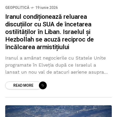
GEOPOLITICĂ
19 iunie 2026
Iranul condiționează reluarea
discuțiilor cu SUA de încetarea
ostilităților în Liban. Israelul și
Hezbollah se acuză reciproc de
încălcarea armistițiului
Iranul a amânat negocierile cu Statele Unite
programate în Elveția după ce Israelul a
lansat un nou val de atacuri aeriene asupra
sudului Libanului, au declarat trei surse
READ MORE
familiarizate cu