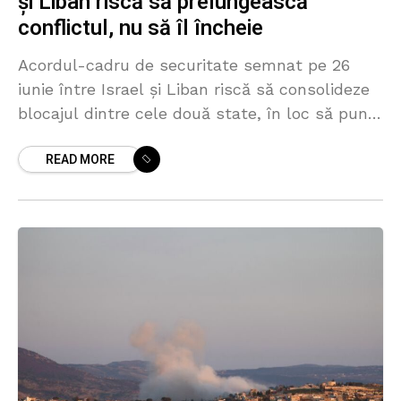
și Liban riscă să prelungească
conflictul, nu să îl încheie
Acordul-cadru de securitate semnat pe 26
iunie între Israel și Liban riscă să consolideze
blocajul dintre cele două state, în loc să pună
capăt conflictului cu Hezbollah, deoarece
READ MORE
retragerea trupelor