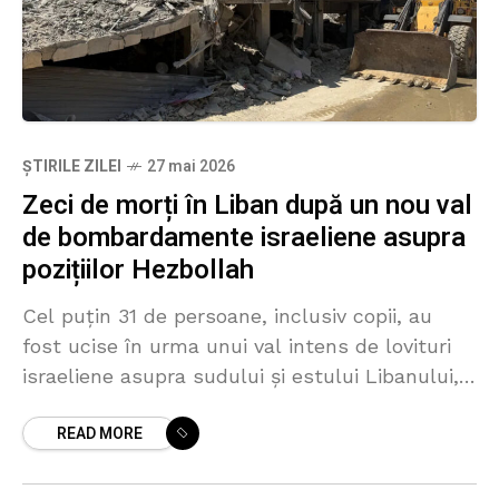
ȘTIRILE ZILEI
27 mai 2026
Zeci de morți în Liban după un nou val
de bombardamente israeliene asupra
pozițiilor Hezbollah
Cel puțin 31 de persoane, inclusiv copii, au
fost ucise în urma unui val intens de lovituri
israeliene asupra sudului și estului Libanului,
după ce premierul israelian Benjamin
READ MORE
Netanyahu a