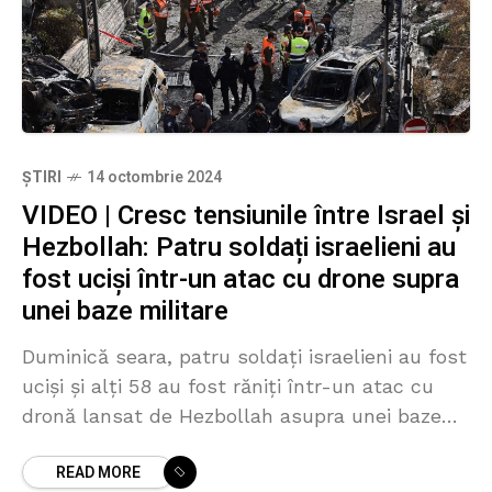
ȘTIRI
14 octombrie 2024
VIDEO | Cresc tensiunile între Israel și
Hezbollah: Patru soldați israelieni au
fost uciși într-un atac cu drone supra
unei baze militare
Duminică seara, patru soldați israelieni au fost
uciși și alți 58 au fost răniți într-un atac cu
dronă lansat de Hezbollah asupra unei baze
militare din apropierea orașului Binyamina, în
READ MORE
centrul Israelului.