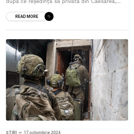
după ce reședința sa privată din Caesarea,
nordul Israelului, a fost vizată de un atac cu
READ MORE
dronă. Netanyahu a
ȘTIRI
17 octombrie 2024