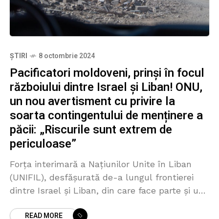
ȘTIRI
8 octombrie 2024
Pacificatori moldoveni, prinși în focul
războiului dintre Israel și Liban! ONU,
un nou avertisment cu privire la
soarta contingentului de menținere a
păcii: „Riscurile sunt extrem de
periculoase”
Forţa interimară a Naţiunilor Unite în Liban
(UNIFIL), desfăşurată de-a lungul frontierei
dintre Israel şi Liban, din care face parte și un
contingent de pacificatori moldoveni, a
READ MORE
avertizat asupra riscurilor