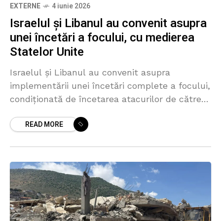
EXTERNE
4 iunie 2026
Israelul și Libanul au convenit asupra
unei încetări a focului, cu medierea
Statelor Unite
Israelul și Libanul au convenit asupra
implementării unei încetări complete a focului,
condiționată de încetarea atacurilor de către
gruparea șiită Hezbollah și de retragerea
READ MORE
combatanților săi din zona situată la