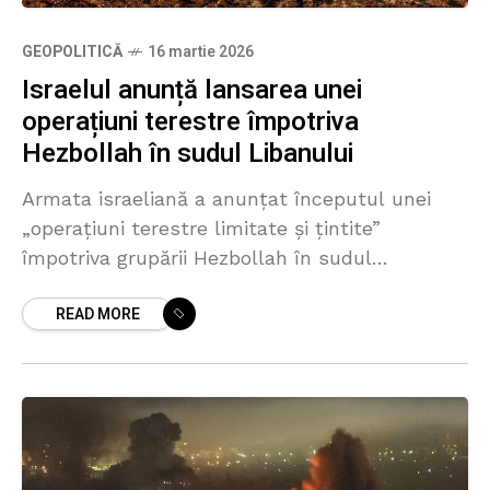
GEOPOLITICĂ
16 martie 2026
Israelul anunță lansarea unei
operațiuni terestre împotriva
Hezbollah în sudul Libanului
Armata israeliană a anunțat începutul unei
„operațiuni terestre limitate și țintite”
împotriva grupării Hezbollah în sudul
Libanului, pe fondul escaladării tensiunilor
READ MORE
regionale. Potrivit unui comunicat al armatei
israeliene (IDF), unități