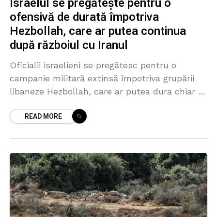
Israelul se pregătește pentru o
ofensivă de durată împotriva
Hezbollah, care ar putea continua
după războiul cu Iranul
Oficialii israelieni se pregătesc pentru o
campanie militară extinsă împotriva grupării
libaneze Hezbollah, care ar putea dura chiar și
după încheierea conflictului dintre Israel,
READ MORE
Statele Unite și Iran. Informația a