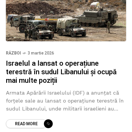
RĂZBOI
3 martie 2026
Israelul a lansat o operațiune
terestră în sudul Libanului și ocupă
mai multe poziții
Armata Apărării Israelului (IDF) a anunțat că
forțele sale au lansat o operațiune terestră în
sudul Libanului, unde militarii israelieni au
pătruns peste frontieră și au preluat controlul
READ MORE
asupra mai