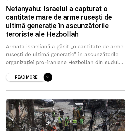
Netanyahu: Israelul a capturat o
cantitate mare de arme rusești de
ultimă generație în ascunzătorile
teroriste ale Hezbollah
Armata israeliană a găsit „o cantitate de arme
ruseşti de ultimă generaţie” în ascunzătorile
organizației pro-iraniene Hezbollah din sudul
Libanului, a dezvăluit premierul israelian,
READ MORE
Benjamin Netanyahu, într-un interviu acordat
Le