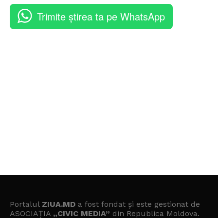
Trimite știrea ta pe WhatsApp
Portalul
ZIUA.MD
a fost fondat și este gestionat de
ASOCIAȚIA
„CIVIC MEDIA”
din Republica Moldova.