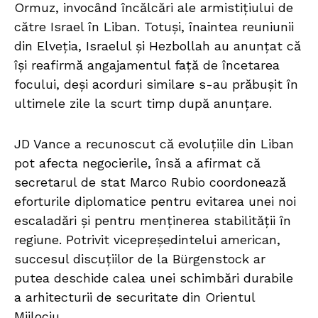
Ormuz, invocând încălcări ale armistițiului de
către Israel în Liban. Totuși, înaintea reuniunii
din Elveția, Israelul și Hezbollah au anunțat că
își reafirmă angajamentul față de încetarea
focului, deși acorduri similare s-au prăbușit în
ultimele zile la scurt timp după anunțare.
JD Vance a recunoscut că evoluțiile din Liban
pot afecta negocierile, însă a afirmat că
secretarul de stat Marco Rubio coordonează
eforturile diplomatice pentru evitarea unei noi
escaladări și pentru menținerea stabilității în
regiune. Potrivit vicepreședintelui american,
succesul discuțiilor de la Bürgenstock ar
putea deschide calea unei schimbări durabile
a arhitecturii de securitate din Orientul
Mijlociu.