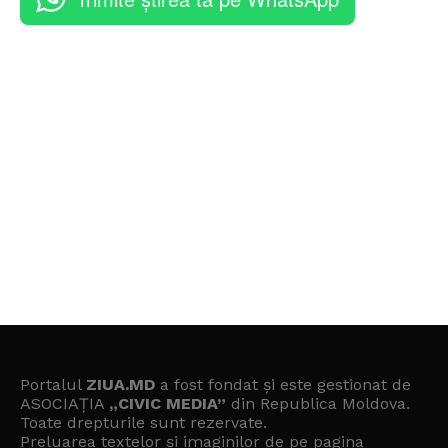
Portalul
ZIUA.MD
a fost fondat și este gestionat de
ASOCIAȚIA
„CIVIC MEDIA”
din Republica Moldova.
Toate drepturile sunt rezervate.
Preluarea textelor și imaginilor de pe pagina