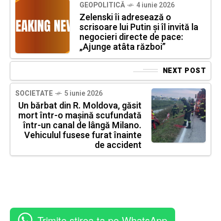
GEOPOLITICĂ
4 iunie 2026
Zelenski îi adresează o
scrisoare lui Putin și îl invită la
negocieri directe de pace:
„Ajunge atâta război”
NEXT POST
SOCIETATE
5 iunie 2026
Un bărbat din R. Moldova, găsit
mort într-o mașină scufundată
într-un canal de lângă Milano.
Vehiculul fusese furat înainte
de accident
Trimite știrea ta pe WhatsApp