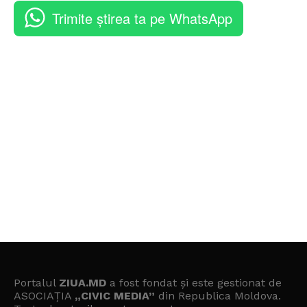
Trimite știrea ta pe WhatsApp
Portalul
ZIUA.MD
a fost fondat și este gestionat de
ASOCIAȚIA
„CIVIC MEDIA”
din Republica Moldova.