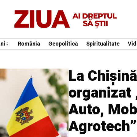
ni
România
Geopolitică
Spiritualitate
Vid
La Chișină
organizat
Auto, Mobi
Agrotech”