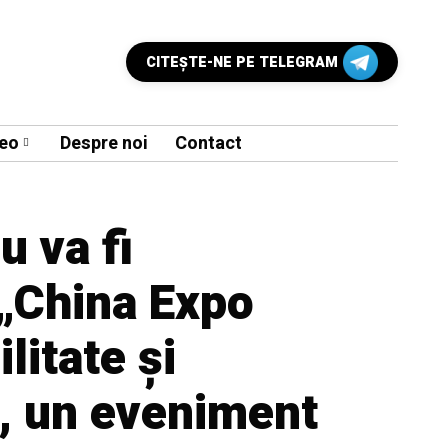
CITEŞTE-NE PE TELEGRAM
eo
Despre noi
Contact
u va fi
 „China Expo
litate și
, un eveniment