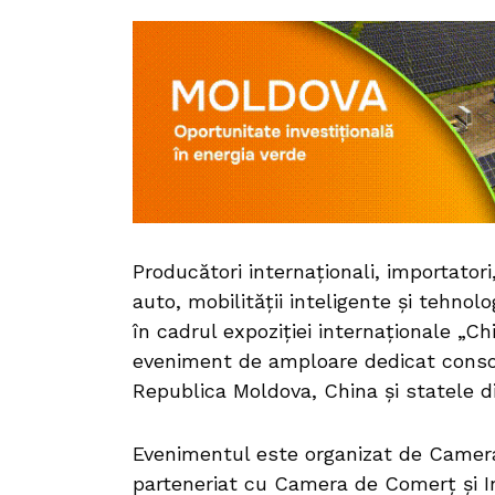
Producători internaționali, importatori,
auto, mobilității inteligente și tehnolo
în cadrul expoziției internaționale „Ch
eveniment de amploare dedicat consoli
Republica Moldova, China și statele di
Evenimentul este organizat de Camera
parteneriat cu Camera de Comerț și In