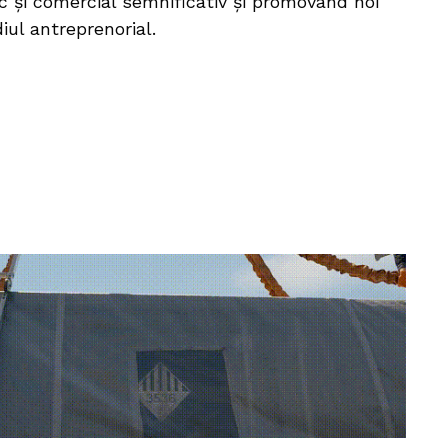
 și comercial semnificativ și promovând noi
iul antreprenorial.