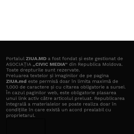
Portalul
ZIUA.MD
a fost fondat și este gestionat de
ASOCIAȚIA
„CIVIC MEDIA”
din Republica Moldova.
Toate drepturile sunt rezervate.
Preluarea textelor și imaginilor de pe pagina
ZIUA.md
este permisă doar în limita maximă de
1.000 de caractere și cu citarea obligatorie a sursei.
În cazul paginilor web, este obligatorie plasarea
unui link activ către articolul preluat. Republicarea
integrală a materialelor se poate realiza doar în
condițiile în care există un
acord prealabil cu
proprietarul
.