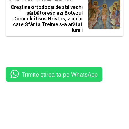
ȘTIRILE ZILEI
19 ianuarie 2026
Creștinii ortodocși de stil vechi
sărbătoresc azi Botezul
Domnului Iisus Hristos, ziua în
care Sfânta Treime s-a arătat
lumii
Trimite știrea ta pe WhatsApp