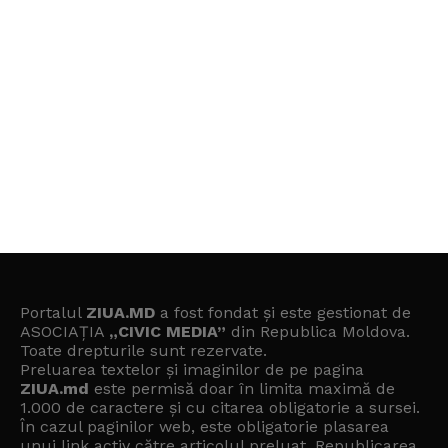
Portalul
ZIUA.MD
a fost fondat și este gestionat de
ASOCIAȚIA
„CIVIC MEDIA”
din Republica Moldova.
Toate drepturile sunt rezervate.
Preluarea textelor și imaginilor de pe pagina
ZIUA.md
este permisă doar în limita maximă de
1.000 de caractere și cu citarea obligatorie a sursei.
În cazul paginilor web, este obligatorie plasarea
unui link activ către articolul preluat. Republicarea