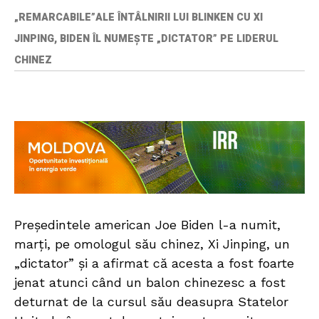
„REMARCABILE”ALE ÎNTÂLNIRII LUI BLINKEN CU XI
JINPING, BIDEN ÎL NUMEȘTE „DICTATOR” PE LIDERUL
CHINEZ
Preşedintele american Joe Biden l-a numit,
marţi, pe omologul său chinez, Xi Jinping, un
„dictator” şi a afirmat că acesta a fost foarte
jenat atunci când un balon chinezesc a fost
deturnat de la cursul său deasupra Statelor