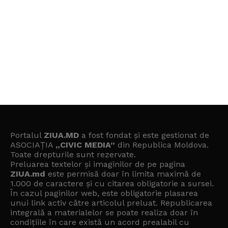
Portalul
ZIUA.MD
a fost fondat și este gestionat de
ASOCIAȚIA
„CIVIC MEDIA”
din Republica Moldova.
Toate drepturile sunt rezervate.
Preluarea textelor și imaginilor de pe pagina
ZIUA.md
este permisă doar în limita maximă de
1.000 de caractere și cu citarea obligatorie a sursei.
În cazul paginilor web, este obligatorie plasarea
unui link activ către articolul preluat. Republicarea
integrală a materialelor se poate realiza doar în
condițiile în care există un
acord prealabil cu