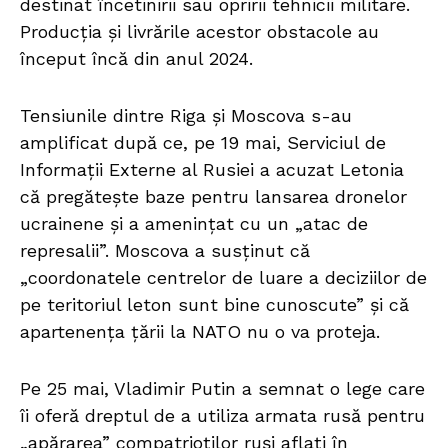
destinat încetinirii sau opririi tehnicii militare.
Producția și livrările acestor obstacole au
început încă din anul 2024.
Tensiunile dintre Riga și Moscova s-au
amplificat după ce, pe 19 mai, Serviciul de
Informații Externe al Rusiei a acuzat Letonia
că pregătește baze pentru lansarea dronelor
ucrainene și a amenințat cu un „atac de
represalii”. Moscova a susținut că
„coordonatele centrelor de luare a deciziilor de
pe teritoriul leton sunt bine cunoscute” și că
apartenența țării la NATO nu o va proteja.
Pe 25 mai, Vladimir Putin a semnat o lege care
îi oferă dreptul de a utiliza armata rusă pentru
„apărarea” compatrioților ruși aflați în