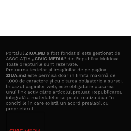
Portalul
ZIUA.MD
a fost fondat și este gestionat de
ASOCIAȚIA
„CIVIC MEDIA”
din Republica Moldova.
Toate drepturile sunt rezervate.
Preluarea textelor și imaginilor de pe pagina
ZIUA.md
este permisă doar în limita maximă de
1.000 de caractere și cu citarea obligatorie a sursei.
În cazul paginilor web, este obligatorie plasarea
unui link activ către articolul preluat. Republicarea
integrală a materialelor se poate realiza doar în
condițiile în care există un
acord prealabil cu
proprietarul
.