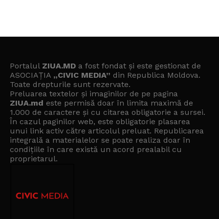
Portalul
ZIUA.MD
a fost fondat și este gestionat de
ASOCIAȚIA
„CIVIC MEDIA”
din Republica Moldova.
Toate drepturile sunt rezervate.
Preluarea textelor și imaginilor de pe pagina
ZIUA.md
este permisă doar în limita maximă de
1.000 de caractere și cu citarea obligatorie a sursei.
În cazul paginilor web, este obligatorie plasarea
unui link activ către articolul preluat. Republicarea
integrală a materialelor se poate realiza doar în
condițiile în care există un
acord prealabil cu
proprietarul
.