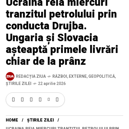
Ucraina reia miercuri
tranzitul petrolului prin
conducta Drujba.
Ungaria și Slovacia
așteaptă primele livrări
chiar de la prânz
REDACȚIA ZIUA
RĂZBOI
,
EXTERNE
,
GEOPOLITICĂ
,
ȘTIRILE ZILEI
22 aprilie 2026
HOME
ȘTIRILE ZILEI
UCRAINA REIA MIERCURI TRANZITUL PETROLULUI PRIN