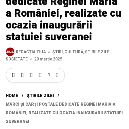
dedicate Reginei Maria
a României, realizate cu
ocazia inaugurării
statuiei suveranei
REDACȚIA ZIUA
ȘTIRI
,
CULTURĂ
,
ȘTIRILE ZILEI
,
SOCIETATE
29 martie 2025
HOME
ȘTIRILE ZILEI
MĂRCI ȘI CĂRȚI POȘTALE DEDICATE REGINEI MARIA A
ROMÂNIEI, REALIZATE CU OCAZIA INAUGURĂRII STATUIEI
SUVERANEI