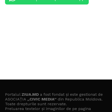
Portalul
ZIUA.MD
a fost fondat și este gestionat de
ASOCIAȚIA
„CIVIC MEDIA”
din Republica Moldova.
Toate drepturile sunt rezervate.
Preluarea textelor și imaginilor de pe pagina