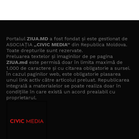
Portalul
ZIUA.MD
a fost fondat și este gestionat de
ASOCIAȚIA
„CIVIC MEDIA”
din Republica Moldova.
Toate drepturile sunt rezervate.
Preluarea textelor și imaginilor de pe pagina
ZIUA.md
este permisă doar în limita maximă de
1.000 de caractere și cu citarea obligatorie a sursei.
În cazul paginilor web, este obligatorie plasarea
unui link activ către articolul preluat. Republicarea
integrală a materialelor se poate realiza doar în
condițiile în care există un
acord prealabil cu
proprietarul
.