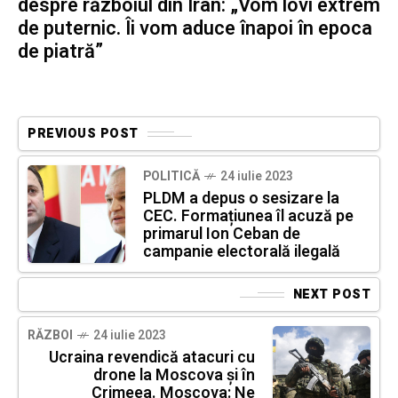
despre războiul din Iran: „Vom lovi extrem
de puternic. Îi vom aduce înapoi în epoca
de piatră”
PREVIOUS POST
POLITICĂ
24 iulie 2023
PLDM a depus o sesizare la
CEC. Formațiunea îl acuză pe
primarul Ion Ceban de
campanie electorală ilegală
NEXT POST
RĂZBOI
24 iulie 2023
Ucraina revendică atacuri cu
drone la Moscova şi în
Crimeea. Moscova: Ne