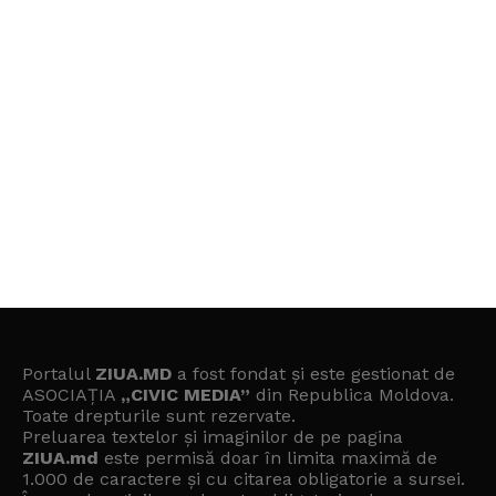
Portalul
ZIUA.MD
a fost fondat și este gestionat de
ASOCIAȚIA
„CIVIC MEDIA”
din Republica Moldova.
Toate drepturile sunt rezervate.
Preluarea textelor și imaginilor de pe pagina
ZIUA.md
este permisă doar în limita maximă de
1.000 de caractere și cu citarea obligatorie a sursei.