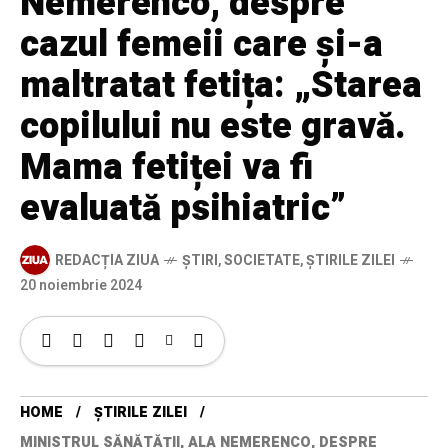
Nemerenco, despre
cazul femeii care și-a
maltratat fetița: „Starea
copilului nu este gravă.
Mama fetiței va fi
evaluată psihiatric”
REDACȚIA ZIUA
ȘTIRI
,
SOCIETATE
,
ȘTIRILE ZILEI
20 noiembrie 2024
HOME
ȘTIRILE ZILEI
MINISTRUL SĂNĂTĂȚII, ALA NEMERENCO, DESPRE