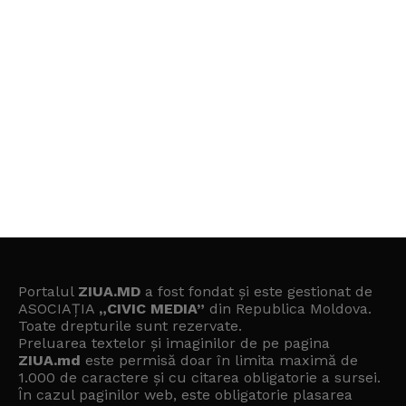
Portalul
ZIUA.MD
a fost fondat și este gestionat de
ASOCIAȚIA
„CIVIC MEDIA”
din Republica Moldova.
Toate drepturile sunt rezervate.
Preluarea textelor și imaginilor de pe pagina
ZIUA.md
este permisă doar în limita maximă de
1.000 de caractere și cu citarea obligatorie a sursei.
În cazul paginilor web, este obligatorie plasarea