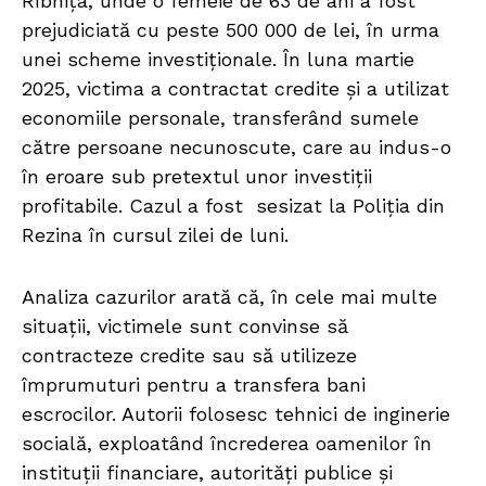
Rîbnița, unde o femeie de 63 de ani a fost
prejudiciată cu peste 500 000 de lei, în urma
unei scheme investiționale. În luna martie
2025, victima a contractat credite și a utilizat
economiile personale, transferând sumele
către persoane necunoscute, care au indus-o
în eroare sub pretextul unor investiții
profitabile. Cazul a fost sesizat la Poliția din
Rezina în cursul zilei de luni.
Analiza cazurilor arată că, în cele mai multe
situații, victimele sunt convinse să
contracteze credite sau să utilizeze
împrumuturi pentru a transfera bani
escrocilor. Autorii folosesc tehnici de inginerie
socială, exploatând încrederea oamenilor în
instituții financiare, autorități publice și