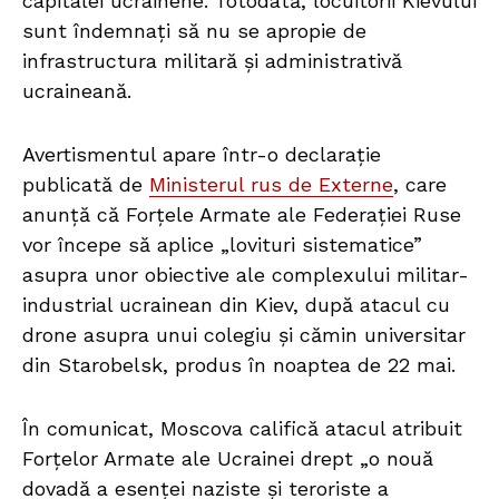
capitalei ucrainene. Totodată, locuitorii Kievului
sunt îndemnați să nu se apropie de
infrastructura militară și administrativă
ucraineană.
Avertismentul apare într-o declarație
publicată de
Ministerul rus de Externe
, care
anunță că Forțele Armate ale Federației Ruse
vor începe să aplice „lovituri sistematice”
asupra unor obiective ale complexului militar-
industrial ucrainean din Kiev, după atacul cu
drone asupra unui colegiu și cămin universitar
din Starobelsk, produs în noaptea de 22 mai.
În comunicat, Moscova califică atacul atribuit
Forțelor Armate ale Ucrainei drept „o nouă
dovadă a esenței naziste și teroriste a