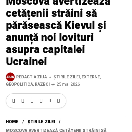
Moscova avertizează
cetățenii străini să
părăsească Kievul și
anunță noi lovituri
asupra capitalei
Ucrainei
REDACȚIA ZIUA
ȘTIRILE ZILEI
,
EXTERNE
,
GEOPOLITICĂ
,
RĂZBOI
25 mai 2026
HOME
ȘTIRILE ZILEI
MOSCOVA AVERTIZEAZĂ CETĂȚENII STRĂINI SĂ