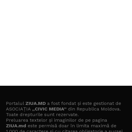
Portalul
ZIUA.MD
a fost fondat și este gestionat de
ASOCIAȚIA
„CIVIC MEDIA”
din Republica Moldova.
Toate drepturile sunt rezervate.
Preluarea textelor și imaginilor de pe pagina
ZIUA.md
este permisă doar în limita maximă de
1.000 de caractere și cu citarea obligatorie a sursei.