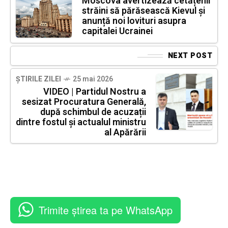
Moscova avertizează cetățenii
străini să părăsească Kievul și
anunță noi lovituri asupra
capitalei Ucrainei
NEXT POST
ȘTIRILE ZILEI
25 mai 2026
VIDEO | Partidul Nostru a
sesizat Procuratura Generală,
după schimbul de acuzații
dintre fostul și actualul ministru
al Apărării
Trimite știrea ta pe WhatsApp