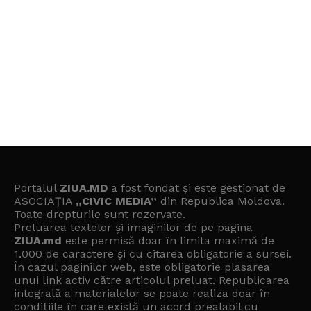
Portalul
ZIUA.MD
a fost fondat și este gestionat de
ASOCIAȚIA
„CIVIC MEDIA”
din Republica Moldova.
Toate drepturile sunt rezervate.
Preluarea textelor și imaginilor de pe pagina
ZIUA.md
este permisă doar în limita maximă de
1.000 de caractere și cu citarea obligatorie a sursei.
În cazul paginilor web, este obligatorie plasarea
unui link activ către articolul preluat. Republicarea
integrală a materialelor se poate realiza doar în
condițiile în care există un
acord prealabil cu