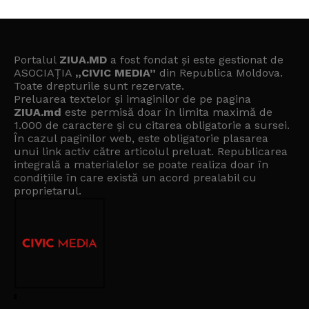
Portalul
ZIUA.MD
a fost fondat și este gestionat de
ASOCIAȚIA
„CIVIC MEDIA”
din Republica Moldova.
Toate drepturile sunt rezervate.
Preluarea textelor și imaginilor de pe pagina
ZIUA.md
este permisă doar în limita maximă de
1.000 de caractere și cu citarea obligatorie a sursei.
În cazul paginilor web, este obligatorie plasarea
unui link activ către articolul preluat. Republicarea
integrală a materialelor se poate realiza doar în
condițiile în care există un
acord prealabil cu
proprietarul
.