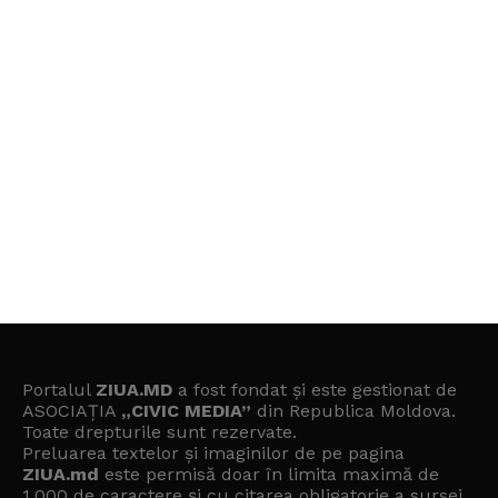
Portalul
ZIUA.MD
a fost fondat și este gestionat de
ASOCIAȚIA
„CIVIC MEDIA”
din Republica Moldova.
Toate drepturile sunt rezervate.
Preluarea textelor și imaginilor de pe pagina
ZIUA.md
este permisă doar în limita maximă de
1.000 de caractere și cu citarea obligatorie a sursei.