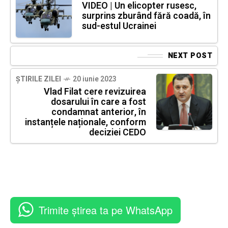
VIDEO | Un elicopter rusesc,
surprins zburând fără coadă, în
sud-estul Ucrainei
NEXT POST
ȘTIRILE ZILEI
20 iunie 2023
Vlad Filat cere revizuirea
dosarului în care a fost
condamnat anterior, în
instanțele naționale, conform
deciziei CEDO
Trimite știrea ta pe WhatsApp