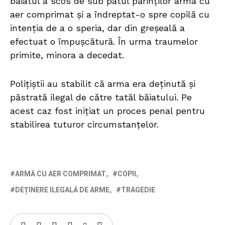
băiatul a scos de sub patul părinților arma cu
aer comprimat și a îndreptat-o spre copilă cu
intenția de a o speria, dar din greșeală a
efectuat o împușcătură. În urma traumelor
primite, minora a decedat.
Polițiștii au stabilit că arma era deținută și
păstrată ilegal de către tatăl băiatului. Pe
acest caz fost inițiat un proces penal pentru
stabilirea tuturor circumstanțelor.
ARMĂ CU AER COMPRIMAT
COPII
DEȚINERE ILEGALĂ DE ARME
TRAGEDIE