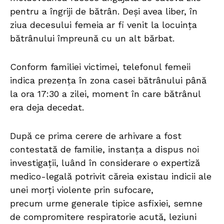
pentru a îngriji de bătrân. Deși avea liber, în
ziua decesului femeia ar fi venit la locuința
bătrânului împreună cu un alt bărbat.
Conform familiei victimei, telefonul femeii
indica prezența în zona casei bătrânului până
la ora 17:30 a zilei, moment în care bătrânul
era deja decedat.
După ce prima cerere de arhivare a fost
contestată de familie, instanța a dispus noi
investigații, luând în considerare o expertiză
medico-legală potrivit căreia existau indicii ale
unei morți violente prin sufocare,
precum urme generale tipice asfixiei, semne
de compromitere respiratorie acută, leziuni