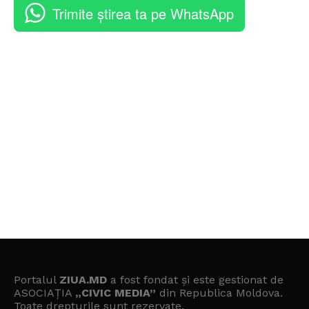
Trimite știrea ta pe WhatsApp
Portalul
ZIUA.MD
a fost fondat și este gestionat de
ASOCIAȚIA
„CIVIC MEDIA”
din Republica Moldova.
Toate drepturile sunt rezervate.