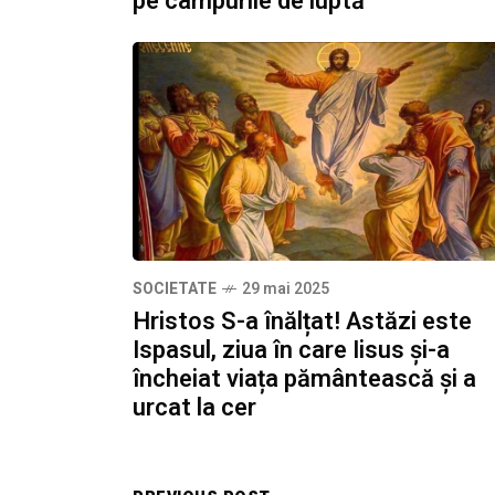
pe câmpurile de luptă
SOCIETATE
29 mai 2025
Hristos S-a înălțat! Astăzi este
Ispasul, ziua în care Iisus și-a
încheiat viața pământească și a
urcat la cer