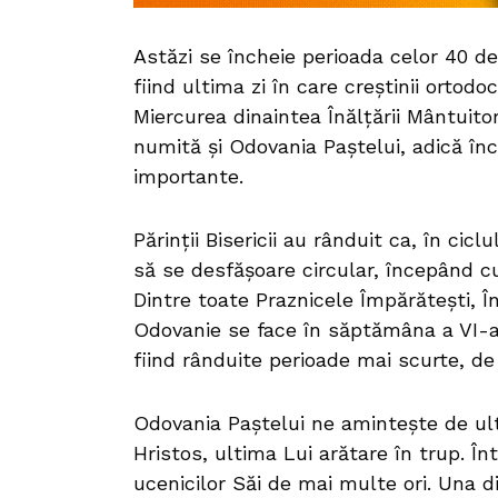
Astăzi se încheie perioada celor 40 de 
fiind ultima zi în care creștinii ortodo
Miercurea dinaintea Înălțării Mântuit
numită și Odovania Paștelui, adică înch
importante.
Părinții Bisericii au rânduit ca, în cic
să se desfășoare circular, începând c
Dintre toate Praznicele Împărătești, Î
Odovanie se face în săptămâna a VI-a
fiind rânduite perioade mai scurte, d
Odovania Paștelui ne amintește de ult
Hristos, ultima Lui arătare în trup. În
ucenicilor Săi de mai multe ori. Una d