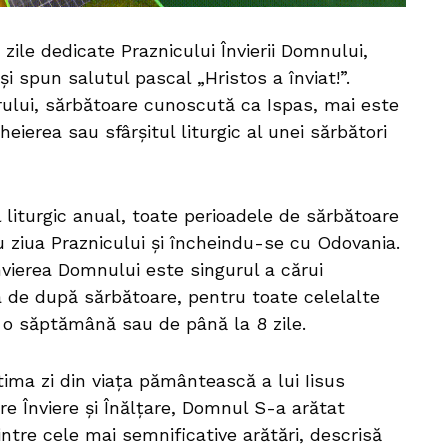
zile dedicate Praznicului Învierii Domnului,
cși spun salutul pascal „Hristos a înviat!”.
orului, sărbătoare cunoscută ca Ispas, mai este
eierea sau sfârșitul liturgic al unei sărbători
lul liturgic anual, toate perioadele de sărbătoare
u ziua Praznicului și încheindu-se cu Odovania.
nvierea Domnului este singurul a cărui
 de după sărbătoare, pentru toate celelalte
e o săptămână sau de până la 8 zile.
ima zi din viața pământească a lui Iisus
tre Înviere și Înălțare, Domnul S-a arătat
intre cele mai semnificative arătări, descrisă