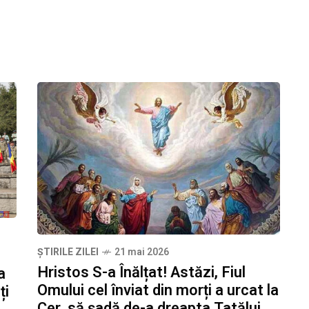
ȘTIRILE ZILEI
21 mai 2026
Hristos S-a Înălțat! Astăzi, Fiul
a
Omului cel înviat din morți a urcat la
ți
Cer, să șadă de-a dreapta Tatălui