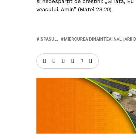
și nedespărțit de creștini: „Și iată, Eu
veacului. Amin” (Matei 28:20).
ISPASUL
MIERCUREA DINAINTEA ÎNĂLȚĂRII