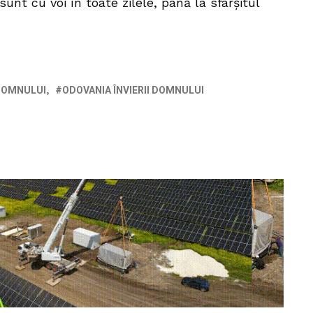
 sunt cu voi în toate zilele, până la sfârșitul
 DOMNULUI
ODOVANIA ÎNVIERII DOMNULUI