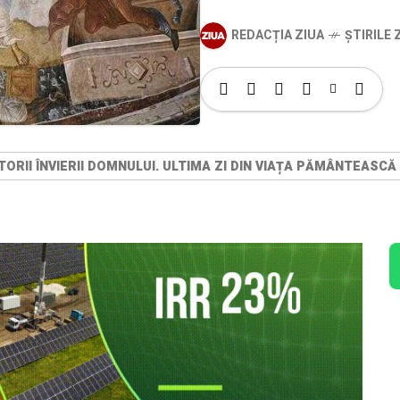
REDACȚIA ZIUA
ȘTIRILE Z
RII ÎNVIERII DOMNULUI. ULTIMA ZI DIN VIAȚA PĂMÂNTEASCĂ 