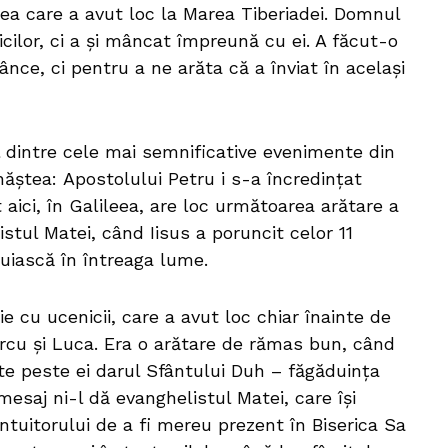
cea care a avut loc la Marea Tiberiadei. Domnul
cilor, ci a și mâncat împreună cu ei. A făcut-o
nce, ci pentru a ne arăta că a înviat în același
l dintre cele mai semnificative evenimente din
e năștea: Apostolului Petru i s-a încredințat
t aici, în Galileea, are loc următoarea arătare a
stul Matei, când Iisus a poruncit celor 11
uiască în întreaga lume.
e cu ucenicii, care a avut loc chiar înainte de
Marcu și Luca. Era o arătare de rămas bun, când
te peste ei darul Sfântului Duh – făgăduința
esaj ni-l dă evanghelistul Matei, care își
tuitorului de a fi mereu prezent în Biserica Sa