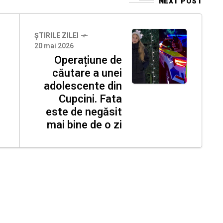
NEXT POST
ȘTIRILE ZILEI
20 mai 2026
Operațiune de
căutare a unei
adolescente din
Cupcini. Fata
este de negăsit
mai bine de o zi