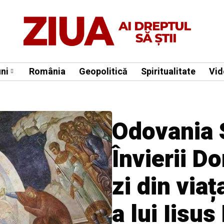
ni
România
Geopolitică
Spiritualitate
Vid
Odovania 
Învierii D
zi din via
a lui Iisus