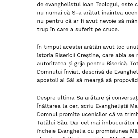
de evanghelistul Ioan Teologul, este 
nu numai că S-a arătat înaintea uceni
nu pentru că ar fi avut nevoie să mănâ
trup în care a suferit pe cruce.
În timpul acestei arătări avut loc unu
istoria Bisericii Creștine, care abia s
autoritatea și grija pentru Biserică. To
Domnului Înviat, descrisă de Evangheli
apostoli ai Săi să meargă să propovăd
Despre ultima Sa arătare și conversați
Înălțarea la cer, scriu Evangheliștii 
Domnul promite ucenicilor că va trimi
Tatălui Său. Dar cel mai îmbucurător m
încheie Evanghelia cu promisiunea Mân