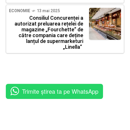
ECONOMIE
13 mai 2025
Consiliul Concurenței a
autorizat preluarea rețelei de
magazine „Fourchette” de
către compania care deține
lanțul de supermarketuri
„Linella”
Trimite știrea ta pe WhatsApp