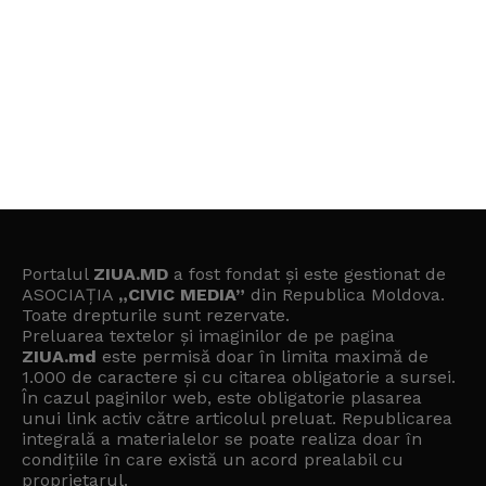
Portalul
ZIUA.MD
a fost fondat și este gestionat de
ASOCIAȚIA
„CIVIC MEDIA”
din Republica Moldova.
Toate drepturile sunt rezervate.
Preluarea textelor și imaginilor de pe pagina
ZIUA.md
este permisă doar în limita maximă de
1.000 de caractere și cu citarea obligatorie a sursei.
În cazul paginilor web, este obligatorie plasarea
unui link activ către articolul preluat. Republicarea
integrală a materialelor se poate realiza doar în
condițiile în care există un
acord prealabil cu
proprietarul
.