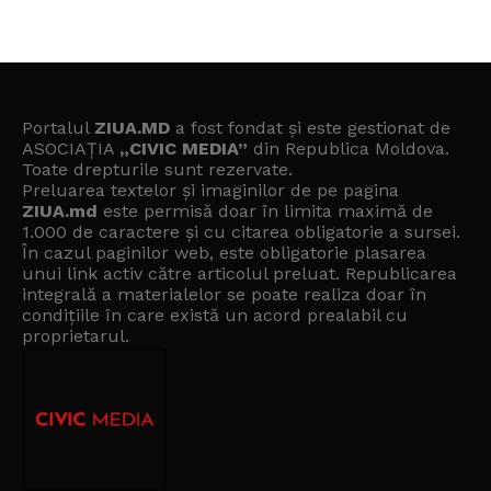
Portalul
ZIUA.MD
a fost fondat și este gestionat de
ASOCIAȚIA
„CIVIC MEDIA”
din Republica Moldova.
Toate drepturile sunt rezervate.
Preluarea textelor și imaginilor de pe pagina
ZIUA.md
este permisă doar în limita maximă de
1.000 de caractere și cu citarea obligatorie a sursei.
În cazul paginilor web, este obligatorie plasarea
unui link activ către articolul preluat. Republicarea
integrală a materialelor se poate realiza doar în
condițiile în care există un
acord prealabil cu
proprietarul
.