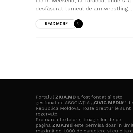
loc în weekend, la Taraclia, unde s-a
desfășurat turneul de armwrestling
pentru amatori, ” Бесарабски лъв” (Leu
READ MORE
basarabean). Competiția, organizată 
Portalul
ZIUA.MD
a fost fondat și este
gestionat de ASOCIAȚIA
„CIVIC MEDIA”
di
Republica Moldova. Toate drepturile sunt
rezervate.
Preluarea textelor și imaginilor de pe
pagina
ZIUA.md
este permisă doar în limi
maximă de 1.000 de caractere și cu citare