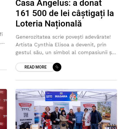
Casa Angelus: a donat
161 500 de lei câștigați la
Loteria Națională
fi
Generozitatea scrie povești adevărate!
,
Artista Cynthia Elisoa a devenit, prin
 a
gestul său, un simbol al compasiunii și
al implicării. După ce a câștigat 161 500
READ MORE
de lei în cadrul „Marelui