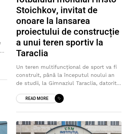
Stoichkov, invitat de
onoare la lansarea
proiectului de construcție
a unui teren sportiv la
e
Taraclia
ea
Un teren multifuncțional de sport va fi
construit, până la începutul noului an
de studii, la Gimnaziul Taraclia, datorită
unui grant al Guvernului Bulgariei.
READ MORE
Proiectul este cofinanțat de Consiliul
raional