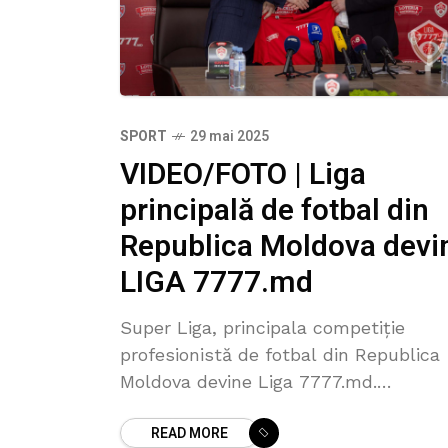
SPORT
29 mai 2025
VIDEO/FOTO | Liga
principală de fotbal din
Republica Moldova devi
LIGA 7777.md
Super Liga, principala competiție
profesionistă de fotbal din Republica
Moldova devine Liga 7777.md.
Transformarea vine în urma acordului
READ MORE
de colaborare semnat între NGM