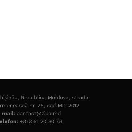
hișinău, Republica Moldova, strada
rmenească nr. 28, cod MD-2012
-mail:
contact@ziua.md
elefon:
+373 61 20 80 78