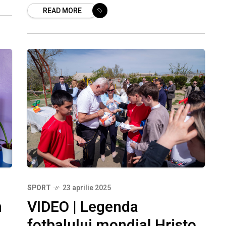
READ MORE
europene și-au amenajat
SPORT
23 aprilie 2025
n
VIDEO | Legenda
fotbalului mondial Hristo