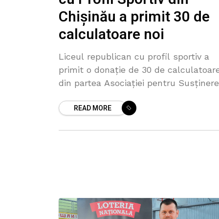
Chișinău a primit 30 de
calculatoare noi
Liceul republican cu profil sportiv a
primit o donație de 30 de calculatoar
din partea Asociației pentru Susținer
Inițiativelor Comunitare și Sportului
READ MORE
(A.S.I.C.S.), finanțată de Loteria
Națională. Donația face parte