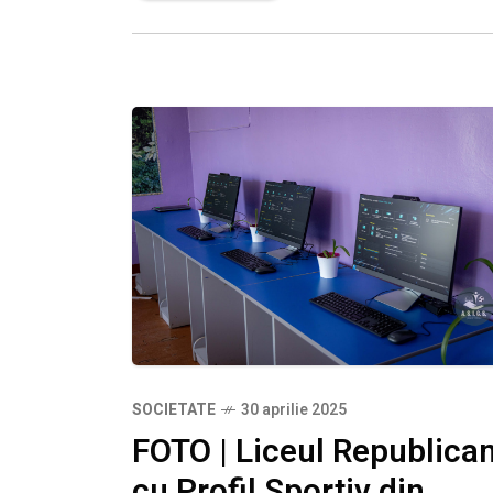
Company, partenerul privat al Loteriei
Naționale a
SOCIETATE
30 aprilie 2025
FOTO | Liceul Republica
cu Profil Sportiv din