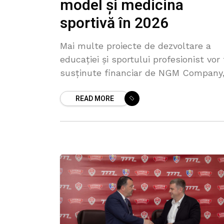
model și medicina
sportivă în 2026
Mai multe proiecte de dezvoltare a
educației și sportului profesionist vor 
susținute financiar de NGM Company
partenerul privat al Loteriei Naționale
READ MORE
Moldovei. Un acord în acest sens a