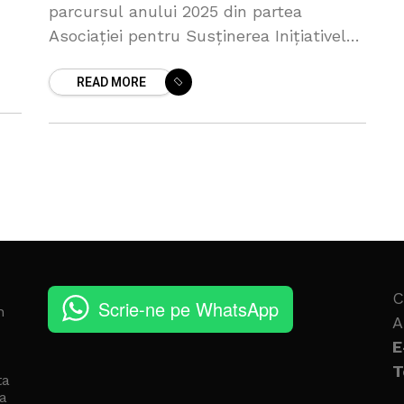
parcursul anului 2025 din partea
Asociației pentru Susținerea Inițiativelor
l
Comunitare și Sportului (A.S.I.C.S.),
cu
READ MORE
finanțată de Loteria Națională. Mărimea
unei burse anuale este
C
Scrie-ne pe WhatsApp
n
A
E
T
ta
a