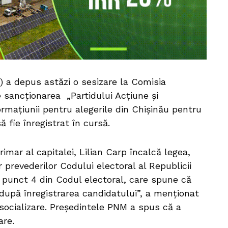
 a depus astăzi o sesizare la Comisia
e sancționarea „Partidului Acțiune și
formațiunii pentru alegerile din Chișinău pentru
ă fie înregistrat în cursă.
imar al capitalei, Lilian Carp încalcă legea,
 prevederilor Codului electoral al Republicii
2 punct 4 din Codul electoral, care spune că
 după înregistrarea candidatului”, a menționat
 socializare. Președintele PNM a spus că a
are.