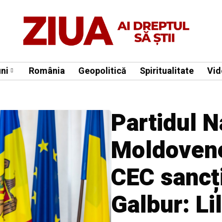
ni
România
Geopolitică
Spiritualitate
Vid
Partidul N
Moldovene
CEC sancț
Galbur: Lil