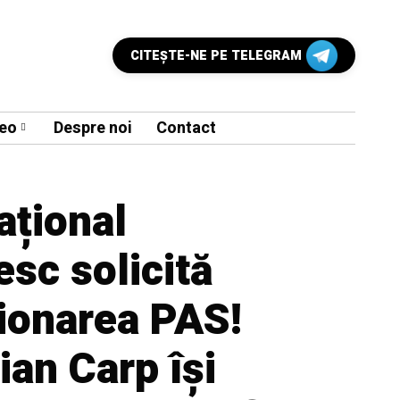
CITEŞTE-NE PE TELEGRAM
eo
Despre noi
Contact
ațional
sc solicită
ionarea PAS!
ian Carp își