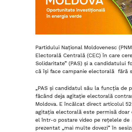
Partidului Național Moldovenesc (PNM)
Electorală Centrală (CEC) în care cer
Solidaritate” (PAS) și a candidatului 
că își face campanie electorală fără s
„PAS și candidatul său la funcția de pr
făcând deja agitație electorală contrar
Moldova. E încălcat direct articolul 5
agitația electorală este permisă doar
el într-o postare video pe rețelele de
prezentat „mai multe dovezi” în sesiz