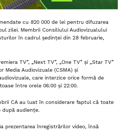
amendate cu 820 000 de lei pentru difuzarea
pul zilei. Membrii Consiliului Audiovizualului
urilor în cadrul ședinței din 28 februarie,
Premiera TV”, „Next TV”, „One TV” și „Star TV”
lor Media Audiovizuale (CSMA) și
udiovizuale, care interzice orice formă de
oase între orele 06:00 și 22:00.
brii CA au luat în considerare faptul că toate
5 după audiențe.
ia prezentarea înregistrărilor video, însă