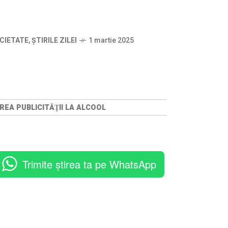
CIETATE
,
ȘTIRILE ZILEI
1 martie 2025
REA PUBLICITĂŢII LA ALCOOL
Trimite știrea ta pe WhatsApp