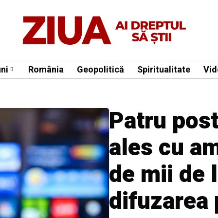
ni
România
Geopolitică
Spiritualitate
Vid
Patru post
ales cu a
de mii de 
difuzarea p