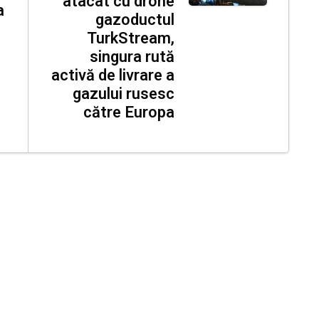
atacat cu drone
a
gazoductul
TurkStream,
singura rută
activă de livrare a
gazului rusesc
către Europa