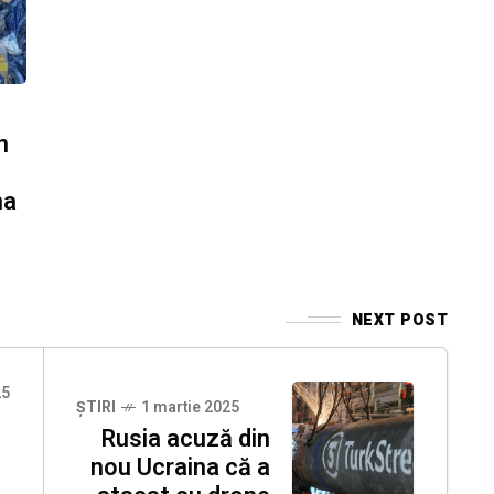
n
ma
NEXT POST
25
ȘTIRI
1 martie 2025
Rusia acuză din
nou Ucraina că a