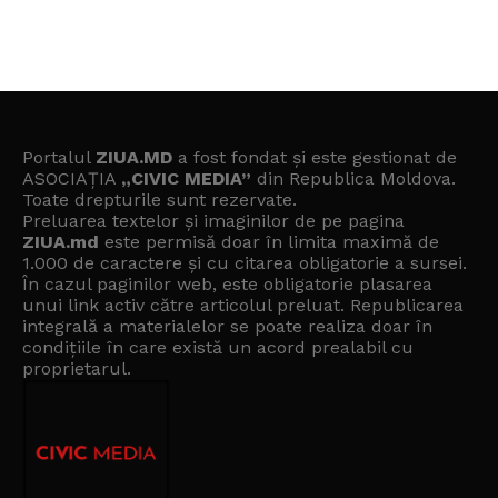
Portalul
ZIUA.MD
a fost fondat și este gestionat de
ASOCIAȚIA
„CIVIC MEDIA”
din Republica Moldova.
Toate drepturile sunt rezervate.
Preluarea textelor și imaginilor de pe pagina
ZIUA.md
este permisă doar în limita maximă de
1.000 de caractere și cu citarea obligatorie a sursei.
În cazul paginilor web, este obligatorie plasarea
unui link activ către articolul preluat. Republicarea
integrală a materialelor se poate realiza doar în
condițiile în care există un
acord prealabil cu
proprietarul
.