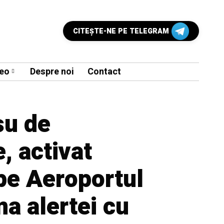
CITEŞTE-NE PE TELEGRAM
eo
Despre noi
Contact
şu de
e, activat
pe Aeroportul
ma alertei cu