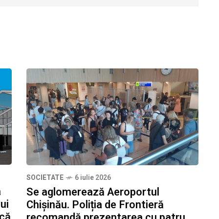
SOCIETATE
6 iulie 2026
a
Se aglomerează Aeroportul
ui
Chișinău. Poliția de Frontieră
ucă
recomandă prezentarea cu patru