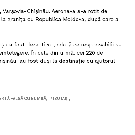
, Varşovia-Chişinău. Aeronava s-a rotit de
, la graniţa cu Republica Moldova, după care a
c.
u a fost dezactivat, odată ce responsabilii s-
înțelegere. În cele din urmă, cei 220 de
işinău, au fost duşi la destinaţie cu ajutorul
ERTĂ FALSĂ CU BOMBĂ
ISU IAȘI