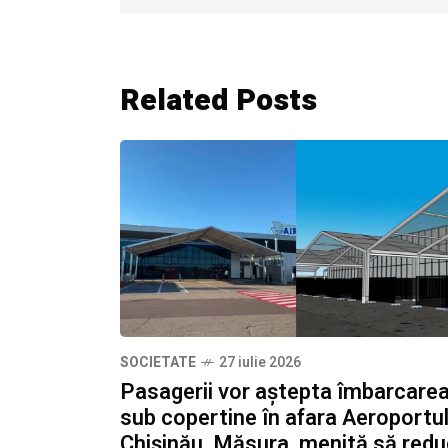
Related Posts
SOCIETATE
27 iulie 2026
Pasagerii vor aștepta îmbarcare
sub copertine în afara Aeroportul
Chișinău. Măsura, menită să red