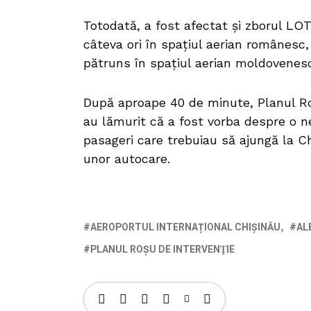
Totodată, a fost afectat şi zborul LOT
câteva ori în spaţiul aerian românesc
pătruns în spaţiul aerian moldovenes
După aproape 40 de minute, Planul Roș
au lămurit că a fost vorba despre o ne
pasageri care trebuiau să ajungă la Ch
unor autocare.
AEROPORTUL INTERNAȚIONAL CHIȘINĂU
AL
PLANUL ROŞU DE INTERVENŢIE