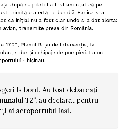
Iaşi, după ce pilotul a fost anunţat că pe
fost primită o alertă cu bombă. Panica s-a
les că iniţial nu a fost clar unde s-a dat alerta:
în avion, transmite presa din România.
ra 17.20, Planul Roşu de Intervenţie, la
lanţe, dar şi echipaje de pompieri. La ora
roportului Chişinău.
ageri la bord. Au fost debarcaţi
rminalul T2”, au declarat pentru
i ai aeroportului Iaşi.