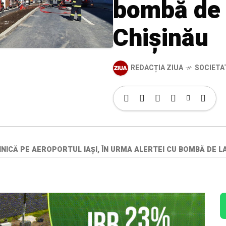
bombă de 
Chișinău
REDACȚIA ZIUA
SOCIETA
INICĂ PE AEROPORTUL IAŞI, ÎN URMA ALERTEI CU BOMBĂ DE L