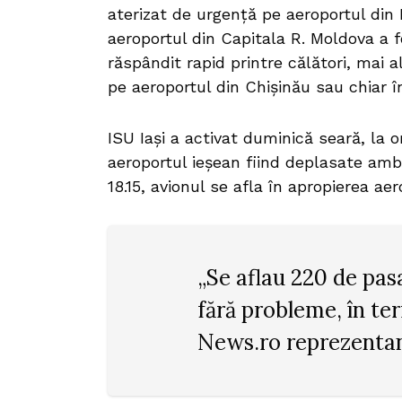
aterizat de urgenţă pe aeroportul din 
aeroportul din Capitala R. Moldova a 
răspândit rapid printre călători, mai a
pe aeroportul din Chişinău sau chiar 
ISU Iaşi a activat duminică seară, la o
aeroportul ieşean fiind deplasate ambu
18.15, avionul se afla în apropierea ae
„Se aflau 220 de pas
fără probleme, în te
News.ro reprezentanţ