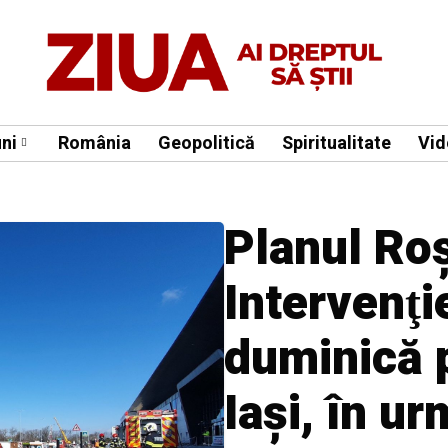
ni
România
Geopolitică
Spiritualitate
Vid
Planul Ro
Intervenţi
duminică 
Iaşi, în ur