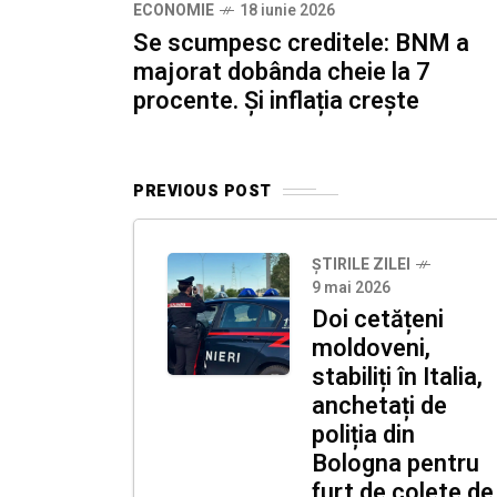
ECONOMIE
18 iunie 2026
Se scumpesc creditele: BNM a
majorat dobânda cheie la 7
procente. Și inflația crește
PREVIOUS POST
ȘTIRILE ZILEI
9 mai 2026
Doi cetățeni
moldoveni,
stabiliți în Italia,
anchetați de
poliția din
Bologna pentru
furt de colete de