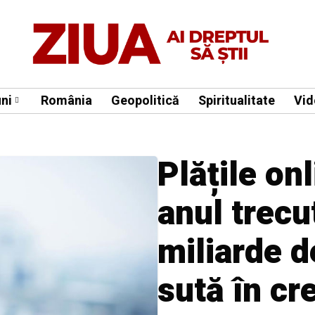
ni
România
Geopolitică
Spiritualitate
Vid
Plățile on
anul trecu
miliarde de
sută în cr