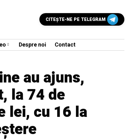
CITEŞTE-NE PE TELEGRAM
eo
Despre noi
Contact
line au ajuns,
t, la 74 de
 lei, cu 16 la
eștere