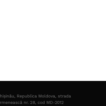
hișinău, Republica Moldova, strada
rmenească nr. 28, cod MD-2012