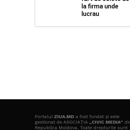
la firma unde
lucrau
Portalul
ZIUA.MD
a fost fondat și este
gestionat de ASOCIAȚIA
„CIVIC MEDIA”
di
Republica Moldova. Toate drepturile sunt