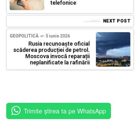
telefonice
NEXT POST
GEOPOLITICĂ
5 iunie 2026
Rusia recunoaște oficial
scăderea producției de petrol.
Moscova invocă reparații
neplanificate la rafinării
Trimite știrea ta pe WhatsApp