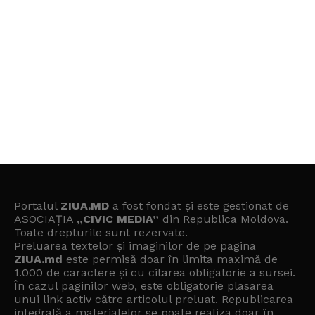
Portalul
ZIUA.MD
a fost fondat și este gestionat de
ASOCIAȚIA
„CIVIC MEDIA”
din Republica Moldova.
Toate drepturile sunt rezervate.
Preluarea textelor și imaginilor de pe pagina
ZIUA.md
este permisă doar în limita maximă de
1.000 de caractere și cu citarea obligatorie a sursei.
În cazul paginilor web, este obligatorie plasarea
unui link activ către articolul preluat. Republicarea
integrală a materialelor se poate realiza doar în