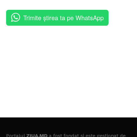
Trimite știrea ta pe WhatsApp
Portalul
ZIUA.MD
a fost fondat și este gestionat de