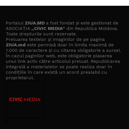
Portalul
ZIUA.MD
a fost fondat și este gestionat de
ASOCIAȚIA
„CIVIC MEDIA”
din Republica Moldova.
Toate drepturile sunt rezervate.
Preluarea textelor și imaginilor de pe pagina
ZIUA.md
este permisă doar în limita maximă de
1.000 de caractere și cu citarea obligatorie a sursei.
În cazul paginilor web, este obligatorie plasarea
unui link activ către articolul preluat. Republicarea
integrală a materialelor se poate realiza doar în
condițiile în care există un
acord prealabil cu
proprietarul
.