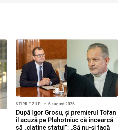
ȘTIRILE ZILEI
6 august 2026
După Igor Grosu, și premierul Tofan
îl acuză pe Plahotniuc că încearcă
să „clatine statul”: „Să nu-și facă