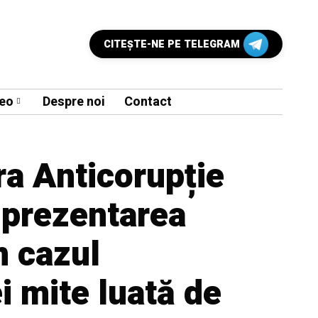
CITEŞTE-NE PE TELEGRAM
eo
Despre noi
Contact
ra Anticorupție
t prezentarea
n cazul
 mite luată de