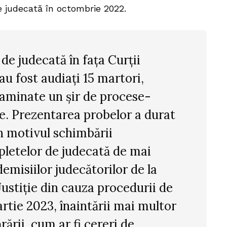
e judecată în octombrie 2022.
 de judecată în fața Curții
au fost audiați 15 martori,
xaminate un șir de procese-
e. Prezentarea probelor a durat
in motivul schimbării
etelor de judecată de mai
emisiilor judecătorilor de la
stiție din cauza procedurii de
artie 2023, înaintării mai multor
rării, cum ar fi cereri de