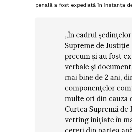
penală a fost expediată în instanța d
„În cadrul ședințelor
Supreme de Justiție 
precum și au fost e
verbale și document
mai bine de 2 ani, d
componențelor compl
multe ori din cauza d
Curtea Supremă de Ju
vetting inițiate în m
cereri din partea apă