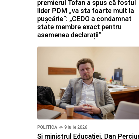
premierul Tofan a spus că fostul
lider PDM „va sta foarte mult la
pușcărie”: „CEDO a condamnat
state membre exact pentru
asemenea declarații”
POLITICĂ
9 iulie 2026
Și ministrul Educației, Dan Perciu