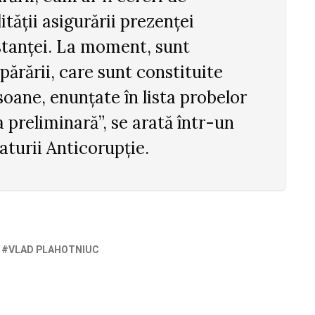
ității asigurării prezenței
nstanței. La moment, sunt
ărării, care sunt constituite
soane, enunțate în lista probelor
 preliminară”, se arată într-un
aturii Anticorupție.
VLAD PLAHOTNIUC