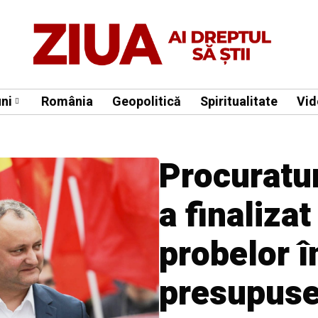
ni
România
Geopolitică
Spiritualitate
Vid
Procuratu
a finaliza
probelor î
presupusei