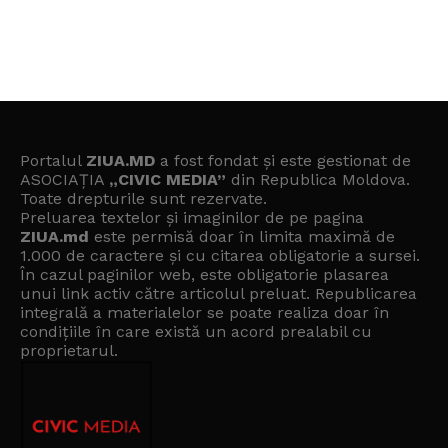
Portalul
ZIUA.MD
a fost fondat și este gestionat de
ASOCIAȚIA
„CIVIC MEDIA”
din Republica Moldova.
Toate drepturile sunt rezervate.
Preluarea textelor și imaginilor de pe pagina
ZIUA.md
este permisă doar în limita maximă de
1.000 de caractere și cu citarea obligatorie a sursei.
În cazul paginilor web, este obligatorie plasarea
unui link activ către articolul preluat. Republicarea
integrală a materialelor se poate realiza doar în
condițiile în care există un
acord prealabil cu
proprietarul
.