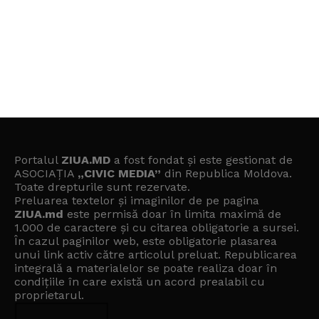
Portalul
ZIUA.MD
a fost fondat și este gestionat de
ASOCIAȚIA
„CIVIC MEDIA”
din Republica Moldova.
Toate drepturile sunt rezervate.
Preluarea textelor și imaginilor de pe pagina
ZIUA.md
este permisă doar în limita maximă de
1.000 de caractere și cu citarea obligatorie a sursei.
În cazul paginilor web, este obligatorie plasarea
unui link activ către articolul preluat. Republicarea
integrală a materialelor se poate realiza doar în
condițiile în care există un
acord prealabil cu
proprietarul
.