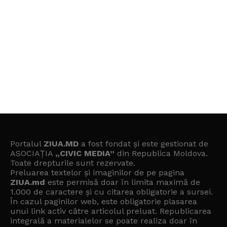
Portalul
ZIUA.MD
a fost fondat și este gestionat de
ASOCIAȚIA
„CIVIC MEDIA”
din Republica Moldova.
Toate drepturile sunt rezervate.
Preluarea textelor și imaginilor de pe pagina
ZIUA.md
este permisă doar în limita maximă de
1.000 de caractere și cu citarea obligatorie a sursei.
În cazul paginilor web, este obligatorie plasarea
unui link activ către articolul preluat. Republicarea
integrală a materialelor se poate realiza doar în