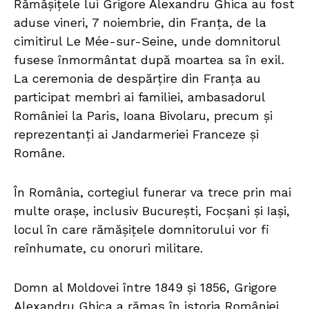
Rămășițele lui Grigore Alexandru Ghica au fost
aduse vineri, 7 noiembrie, din Franța, de la
cimitirul Le Mée-sur-Seine, unde domnitorul
fusese înmormântat după moartea sa în exil.
La ceremonia de despărțire din Franța au
participat membri ai familiei, ambasadorul
României la Paris, Ioana Bivolaru, precum și
reprezentanți ai Jandarmeriei Franceze și
Române.
În România, cortegiul funerar va trece prin mai
multe orașe, inclusiv București, Focșani și Iași,
locul în care rămășițele domnitorului vor fi
reînhumate, cu onoruri militare.
Domn al Moldovei între 1849 și 1856, Grigore
Alexandru Ghica a rămas în istoria României