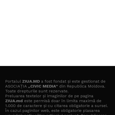
Portalul
ZIUA.MD
a fost fondat și este gestionat de
ASOCIAȚIA
„CIVIC MEDIA”
din Republica Moldova.
Toate drepturile sunt rezervate.
Preluarea textelor și imaginilor de pe pagina
ZIUA.md
este permisă doar în limita maximă de
1.000 de caractere și cu citarea obligatorie a sursei.
În cazul paginilor web, este obligatorie plasarea