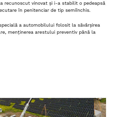
a recunoscut vinovat și i-a stabilit o pedeapsă
xecutare în penitenciar de tip semiînchis.
pecială a automobilului folosit la săvârșirea
iare, menținerea arestului preventiv până la