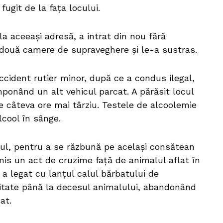
ugit de la fața locului.
t la aceeași adresă, a intrat din nou fără
e două camere de supraveghere și le-a sustras.
accident rutier minor, după ce a condus ilegal,
mponând un alt vehicul parcat. A părăsit locul
ție câteva ore mai târziu. Testele de alcoolemie
lcool în sânge.
atul, pentru a se răzbună pe același consătean
omis un act de cruzime față de animalul aflat în
 a legat cu lanțul calul bărbatului de
alitate până la decesul animalului, abandonând
at.