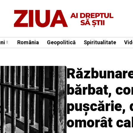
ni
România
Geopolitică
Spiritualitate
Vid
Răzbunare 
bărbat, c
pușcărie, 
omorât cal