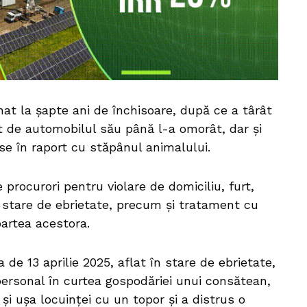
t la șapte ani de închisoare, după ce a târât
t de automobilul său până l-a omorât, dar și
se în raport cu stăpânul animalului.
 procurori pentru violare de domiciliu, furt,
 stare de ebrietate, precum și tratament cu
artea acestora.
a de 13 aprilie 2025, aflat în stare de ebrietate,
ersonal în curtea gospodăriei unui consătean,
 și ușa locuinței cu un topor și a distrus o