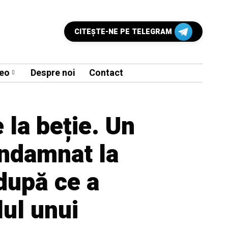
CITEŞTE-NE PE TELEGRAM
eo
Despre noi
Contact
la beție. Un
ondamnat la
după ce a
ul unui