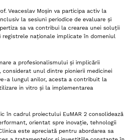
f. Veaceslav Moșin va participa activ la
nclusiv la sesiuni periodice de evaluare și
pertiza sa va contribui la crearea unei soluții
i registrele naționale implicate în domeniul
re a profesionalismului și implicării
 considerat unul dintre pionierii medicinei
-a lungul anilor, acesta a contribuit la
ilizare in vitro și la implementarea
nic în cadrul proiectului EuMAR 2 consolidează
erformant, orientat spre inovație, tehnologii
 Clinica este apreciată pentru abordarea sa
ces a tratamentelor și investițiile constante în