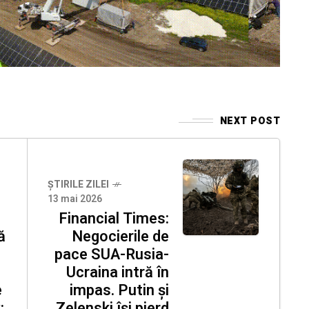
NEXT POST
ȘTIRILE ZILEI
13 mai 2026
Financial Times:
ă
Negocierile de
pace SUA-Rusia-
Ucraina intră în
e
impas. Putin și
:
Zelenski își pierd