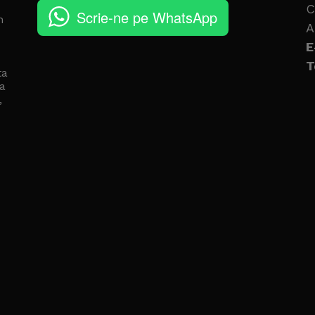
C
Scrie-ne pe WhatsApp
n
A
E
T
ta
a
,