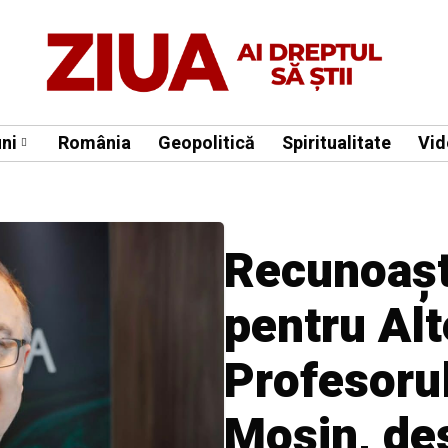
ni
România
Geopolitică
Spiritualitate
Vid
Recunoașt
pentru Alt
Profesoru
Moșin, de