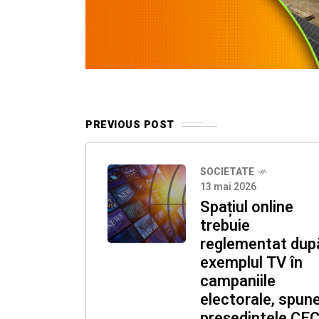
PREVIOUS POST
SOCIETATE
13 mai 2026
Spațiul online
trebuie
reglementat dup
exemplul TV în
campaniile
electorale, spun
președintele CEC