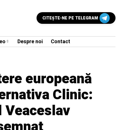
CITEŞTE-NE PE TELEGRAM
eo
Despre noi
Contact
ere europeană
ernativa Clinic:
l Veaceslav
semnat