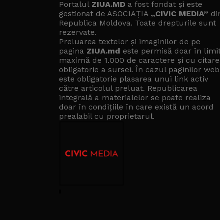
Portalul
ZIUA.MD
a fost fondat și este
gestionat de ASOCIAȚIA
„CIVIC MEDIA”
di
Republica Moldova. Toate drepturile sunt
rezervate.
Preluarea textelor și imaginilor de pe
pagina
ZIUA.md
este permisă doar în limi
maximă de 1.000 de caractere și cu citare
obligatorie a sursei. În cazul paginilor web
este obligatorie plasarea unui link activ
către articolul preluat. Republicarea
integrală a materialelor se poate realiza
doar în condițiile în care există un
acord
prealabil cu proprietarul
.