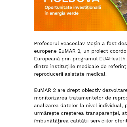
Profesorul Veaceslav Moșin a fost des
europene EuMAR 2, un proiect coordo
Europeană prin programul EU4Health. A
dintre instituțiile medicale de referi
reproducerii asistate medical.
EuMAR 2 are drept obiectiv dezvoltar
monitorizarea tratamentelor de reprod
analizarea datelor la nivel individual,
urmărește creșterea transparenței, st
îmbunătățirea calității serviciilor ofer