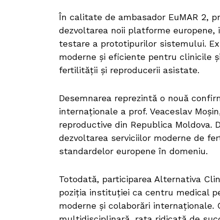
În calitate de ambasador EuMAR 2, pro
dezvoltarea noii platforme europene, i
testare a prototipurilor sistemului. Ex
moderne și eficiente pentru clinicile ș
fertilității și reproducerii asistate.
Desemnarea reprezintă o nouă confirma
internaționale a prof. Veaceslav Moșin,
reproductive din Republica Moldova. De
dezvoltarea serviciilor moderne de fert
standardelor europene în domeniu.
Totodată, participarea Alternativa Cli
poziția instituției ca centru medical p
moderne și colaborări internaționale.
multidisciplinară, rata ridicată de suc