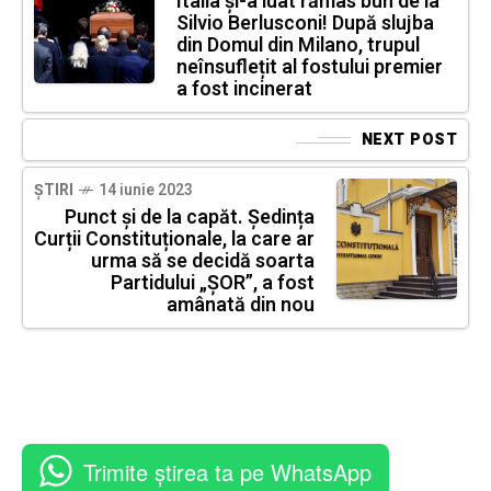
Italia și-a luat rămas bun de la
Silvio Berlusconi! După slujba
din Domul din Milano, trupul
neînsuflețit al fostului premier
a fost incinerat
NEXT POST
ȘTIRI
14 iunie 2023
Punct și de la capăt. Ședința
Curții Constituționale, la care ar
urma să se decidă soarta
Partidului „ȘOR”, a fost
amânată din nou
Trimite știrea ta pe WhatsApp