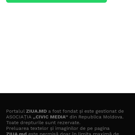
Portalul
ZIUA.MD
a fost fondat și este gestionat de
ASOCIAȚIA
„CIVIC MEDIA”
din Republica Moldova.
Toate drepturile sunt rezervate.
Preluarea textelor și imaginilor de pe pagina
ZIUA.md
este permisă doar în limita maximă de