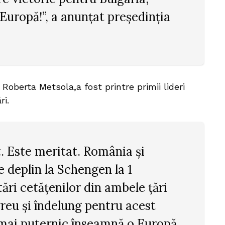
Europă!”, a anunțat președinția
oberta Metsola,a fost printre primii lideri
ri.
t. Este meritat. România și
e deplin la Schengen la 1
tări cetățenilor din ambele țări
reu și îndelung pentru acest
mai puternic înseamnă o Europă