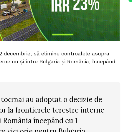
2 decembrie, să elimine controalele asupra
terne cu și între Bulgaria și România, începând
e tocmai au adoptat o decizie de
or la frontierele terestre interne
 și România începând cu 1
e victorie pentru Bulgaria,