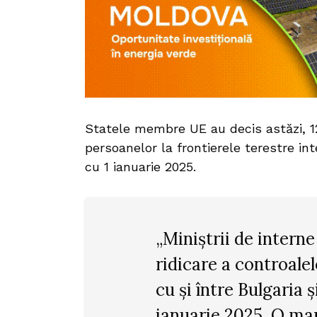
Statele membre UE au decis astăzi, 1
persoanelor la frontierele terestre in
cu 1 ianuarie 2025.
„Miniștrii de intern
ridicare a controalel
cu și între Bulgaria
ianuarie 2025. O mar