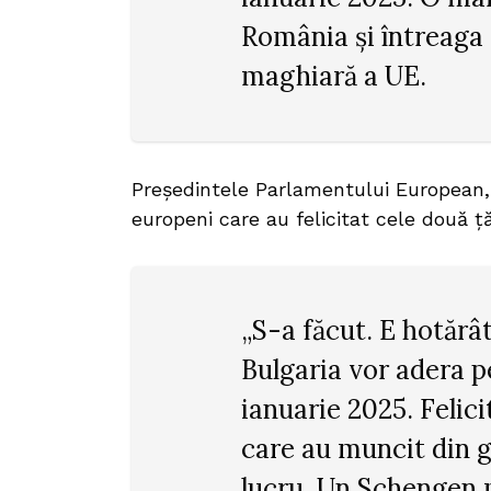
România și întreaga 
maghiară a UE.
Preşedintele Parlamentului European, R
europeni care au felicitat cele două ţă
„S-a făcut. E hotărâ
Bulgaria vor adera p
ianuarie 2025. Felici
care au muncit din g
lucru. Un Schengen 