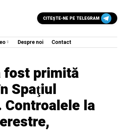
CITEŞTE-NE PE TELEGRAM
eo
Despre noi
Contact
fost primită
în Spaţiul
 Controalele la
terestre,