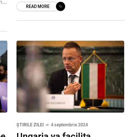
ind
READ MORE
pachet de sancțiuni împotriva Rusiei,
ui
potrivit a
ȘTIRILE ZILEI
4 septembrie 2024
pe
Ungaria va facilita