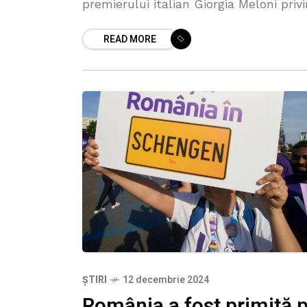
premierului italian Giorgia Meloni priv
suspendarea aplicării regulilor Spațiul
READ MORE
Schengen în relația cu Spania, după
valul fără precedent de migranți
ȘTIRI
12 decembrie 2024
România a fost primită 