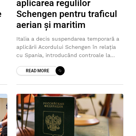
aplicarea regulilor
Schengen pentru traficul
e
aerian și maritim
Italia a decis suspendarea temporară a
aplicării Acordului Schengen în relația
cu Spania, introducând controale la
frontierele aeriene și maritime, pe
at
READ MORE
fondul agravării crizei migrației,
transmite La Repubblica. Ministerul
italian