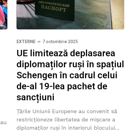
EXTERNE
7 octombrie 2025
UE limitează deplasarea
diplomaților ruși în spațiul
Schengen în cadrul celui
de-al 19-lea pachet de
sancțiuni
Țările Uniunii Europene au convenit să
restricționeze libertatea de mișcare a
-au
diplomaților ruși în interiorul blocului
comunitar, ca parte a celui de-al 19-lea