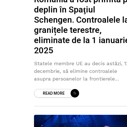
deplin în Spaţiul
Schengen. Controalele l
granițele terestre,
eliminate de la 1 ianuari
2025
Statele membre UE au decis astăzi, 1
decembrie, să elimine controalele
asupra persoanelor la frontierele
terestre interne cu și între Bulgaria și
READ MORE
România, începând cu 1 ianuarie 2025.
„Miniștrii de