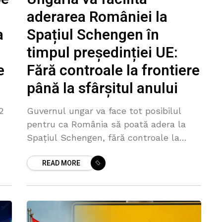
aderarea României la
a
Spațiul Schengen în
timpul președinției UE:
e
Fără controale la frontiere
până la sfârșitul anului
2
Guvernul ungar va face tot posibilul
pentru ca România să poată adera la
Spaţiul Schengen, fără controale la
frontierele interne, până la sfârşitul
READ MORE
acestui an, în timpul preşedinţiei ungare
a