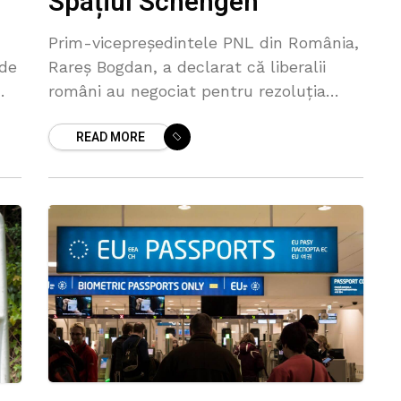
Spațiul Schengen
Prim-vicepreședintele PNL din România,
 de
Rareș Bogdan, a declarat că liberalii
români au negociat pentru rezoluția
Congresului PPE de la București o
READ MORE
e
mențiune expresă în favoarea aderării
complete a României în