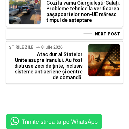
Cozi la vama Giurgiulești-Galați.
Probleme tehnice la verificarea
pașapoartelor non-UE măresc
timpul de așteptare
NEXT POST
ȘTIRILE ZILEI
8 iulie 2026
Atac dur al Statelor
Unite asupra Iranului. Au fost
distruse zeci de ținte, inclusiv
sisteme antiaeriene și centre
de comandă
Trimite știrea ta pe WhatsApp