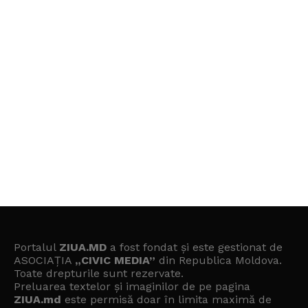
Portalul
ZIUA.MD
a fost fondat și este gestionat de
ASOCIAȚIA
„CIVIC MEDIA”
din Republica Moldova.
Toate drepturile sunt rezervate.
Preluarea textelor și imaginilor de pe pagina
ZIUA.md
este permisă doar în limita maximă de