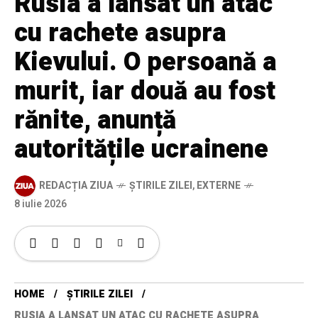
Rusia a lansat un atac
cu rachete asupra
Kievului. O persoană a
murit, iar două au fost
rănite, anunță
autoritățile ucrainene
REDACȚIA ZIUA
ȘTIRILE ZILEI
,
EXTERNE
8 iulie 2026
HOME
ȘTIRILE ZILEI
RUSIA A LANSAT UN ATAC CU RACHETE ASUPRA