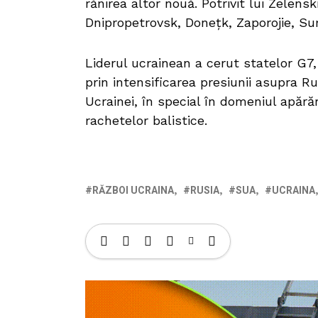
rănirea altor nouă. Potrivit lui Zelenski
Dnipropetrovsk, Donețk, Zaporojie, Sum
Liderul ucrainean a cerut statelor G7
prin intensificarea presiunii asupra Ru
Ucrainei, în special în domeniul apărăr
rachetelor balistice.
RĂZBOI UCRAINA
RUSIA
SUA
UCRAINA