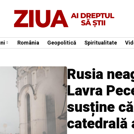
ni
România
Geopolitică
Spiritualitate
Vid
Rusia neag
Lavra Pec
susține că
catedrală 