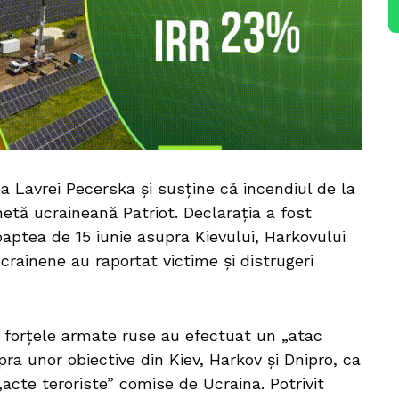
ea Lavrei Pecerska și susține că incendiul de la
hetă ucraineană Patriot. Declarația a fost
aptea de 15 iunie asupra Kievului, Harkovului
ucrainene au raportat victime și distrugeri
ă forțele armate ruse au efectuat un „atac
ra unor obiective din Kiev, Harkov și Dnipro, ca
cte teroriste” comise de Ucraina. Potrivit