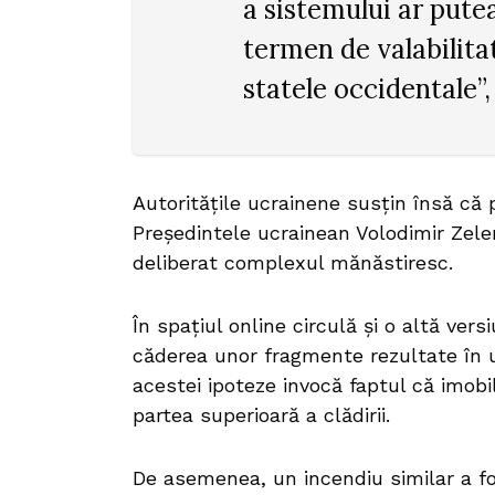
a sistemului ar putea
termen de valabilita
statele occidentale”,
Autoritățile ucrainene susțin însă că pr
Președintele ucrainean Volodimir Zele
deliberat complexul mănăstiresc.
În spațiul online circulă și o altă versi
căderea unor fragmente rezultate în ur
acestei ipoteze invocă faptul că imobil
partea superioară a clădirii.
De asemenea, un incendiu similar a fos