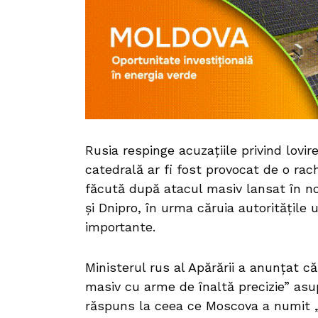
Rusia respinge acuzațiile privind lovir
catedrală ar fi fost provocat de o rac
făcută după atacul masiv lansat în no
și Dnipro, în urma căruia autoritățile 
importante.
Ministerul rus al Apărării a anunțat c
masiv cu arme de înaltă precizie” asup
răspuns la ceea ce Moscova a numit „a