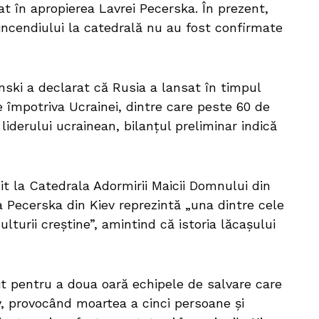
lat în apropierea Lavrei Pecerska. În prezent,
incendiului la catedrală nu au fost confirmate
nski a declarat că Rusia a lansat în timpul
e împotriva Ucrainei, dintre care peste 60 de
 liderului ucrainean, bilanțul preliminar indică
it la Catedrala Adormirii Maicii Domnului din
 Pecerska din Kiev reprezintă „una dintre cele
lturii creștine”, amintind că istoria lăcașului
it pentru a doua oară echipele de salvare care
v, provocând moartea a cinci persoane și