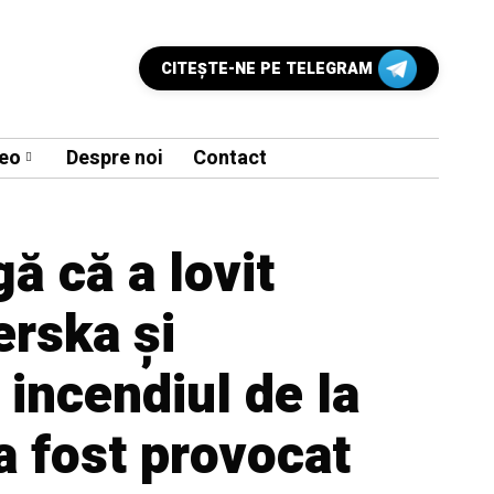
CITEŞTE-NE PE TELEGRAM
eo
Despre noi
Contact
ă că a lovit
erska și
 incendiul de la
a fost provocat