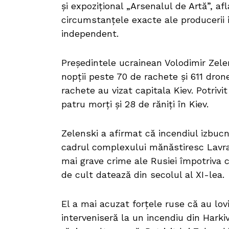
și expozițional „Arsenalul de Artă”, af
circumstanțele exacte ale producerii 
independent.
Președintele ucrainean Volodimir Zele
nopții peste 70 de rachete și 611 dron
rachete au vizat capitala Kiev. Potrivit
patru morți și 28 de răniți în Kiev.
Zelenski a afirmat că incendiul izbucn
cadrul complexului mănăstiresc Lavra
mai grave crime ale Rusiei împotriva cu
de cult datează din secolul al XI-lea.
El a mai acuzat forțele ruse că au lov
interveniseră la un incendiu din Harki