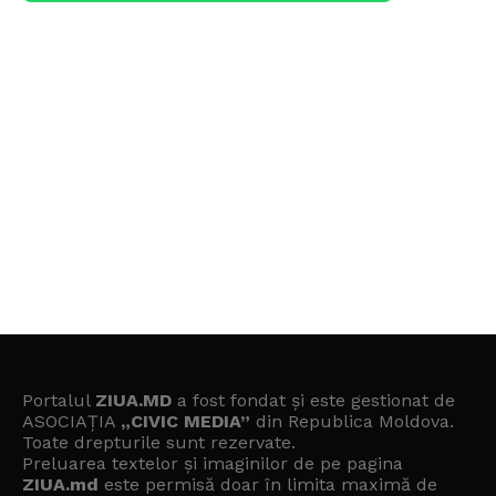
Portalul
ZIUA.MD
a fost fondat și este gestionat de
ASOCIAȚIA
„CIVIC MEDIA”
din Republica Moldova.
Toate drepturile sunt rezervate.
Preluarea textelor și imaginilor de pe pagina
ZIUA.md
este permisă doar în limita maximă de