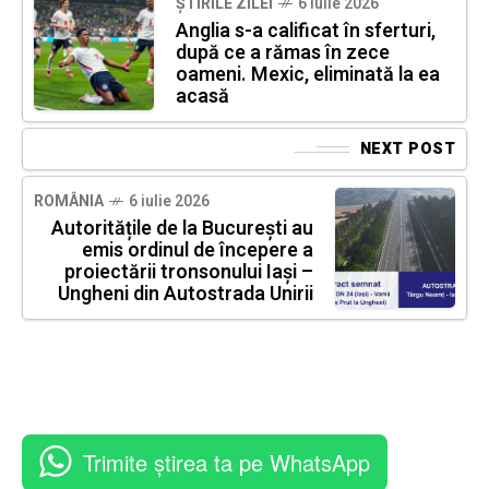
ȘTIRILE ZILEI
6 iulie 2026
Anglia s-a calificat în sferturi,
după ce a rămas în zece
oameni. Mexic, eliminată la ea
acasă
NEXT POST
ROMÂNIA
6 iulie 2026
Autoritățile de la București au
emis ordinul de începere a
proiectării tronsonului Iași –
Ungheni din Autostrada Unirii
Trimite știrea ta pe WhatsApp