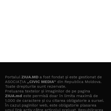
Portalul
ZIUA.MD
a fost fondat și este gestionat de
ASOCIAȚIA
„CIVIC MEDIA”
din Republica Moldova.
Toate drepturile sunt rezervate.
Preluarea textelor și imaginilor de pe pagina
ZIUA.md
este permisă doar în limita maximă de
1.000 de caractere și cu citarea obligatorie a sursei.
În cazul paginilor web, este obligatorie plasarea
unui link activ către articolul preluat. Republicarea