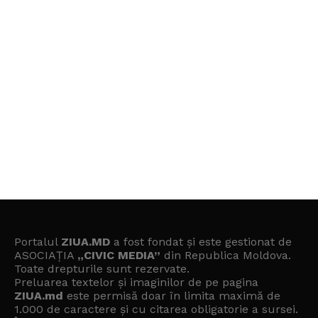
Portalul
ZIUA.MD
a fost fondat și este gestionat de
ASOCIAȚIA
„CIVIC MEDIA”
din Republica Moldova.
Toate drepturile sunt rezervate.
Preluarea textelor și imaginilor de pe pagina
ZIUA.md
este permisă doar în limita maximă de
1.000 de caractere și cu citarea obligatorie a sursei.