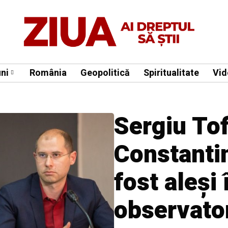
ni
România
Geopolitică
Spiritualitate
Vid
Sergiu Tofi
Constanti
fost aleși 
observator