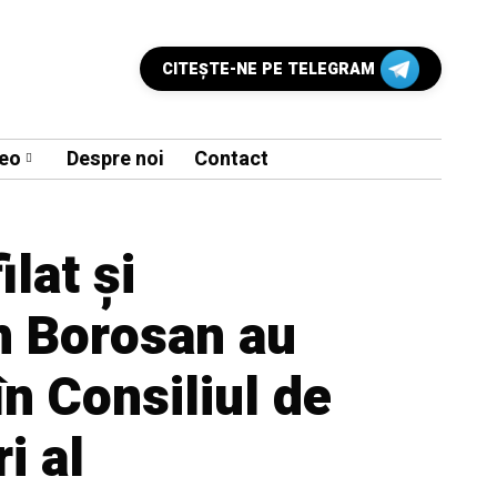
CITEŞTE-NE PE TELEGRAM
eo
Despre noi
Contact
lat și
n Borosan au
în Consiliul de
i al