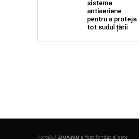
sisteme
antiaeriene
pentru a proteja
tot sudul țării
Portalul
ZIUA.MD
a fost fondat și este