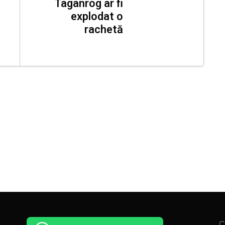
Taganrog ar fi
explodat o
rachetă
C