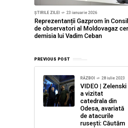
ȘTIRILE ZILEI
23 ianuarie 2026
Reprezentanții Gazprom în Consil
de observatori al Moldovagaz ce
demisia lui Vadim Ceban
PREVIOUS POST
RĂZBOI
28 iulie 2023
VIDEO | Zelenski
a vizitat
catedrala din
Odesa, avariată
de atacurile
rusești: Căutăm